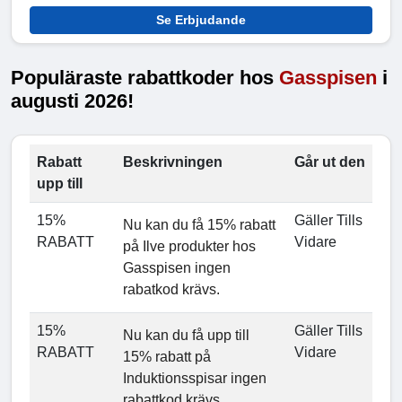
Se Erbjudande
Populäraste rabattkoder hos
Gasspisen
i
augusti 2026!
Rabatt
Beskrivningen
Går ut den
upp till
15%
Gäller Tills
Nu kan du få 15% rabatt
RABATT
Vidare
på Ilve produkter hos
Gasspisen ingen
rabatkod krävs.
15%
Gäller Tills
Nu kan du få upp till
RABATT
Vidare
15% rabatt på
Induktionsspisar ingen
rabattkod krävs.