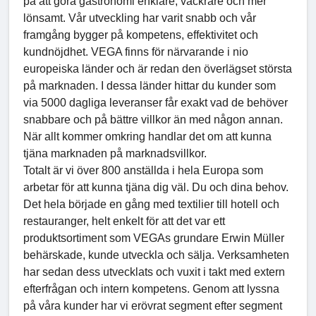
på att göra gastronomi enklare, vackrare och mer
lönsamt. Vår utveckling har varit snabb och vår
framgång bygger på kompetens, effektivitet och
kundnöjdhet. VEGA finns för närvarande i nio
europeiska länder och är redan den överlägset största
på marknaden. I dessa länder hittar du kunder som
via 5000 dagliga leveranser får exakt vad de behöver
snabbare och på bättre villkor än med någon annan.
När allt kommer omkring handlar det om att kunna
tjäna marknaden på marknadsvillkor.
Totalt är vi över 800 anställda i hela Europa som
arbetar för att kunna tjäna dig väl. Du och dina behov.
Det hela började en gång med textilier till hotell och
restauranger, helt enkelt för att det var ett
produktsortiment som VEGAs grundare Erwin Müller
behärskade, kunde utveckla och sälja. Verksamheten
har sedan dess utvecklats och vuxit i takt med extern
efterfrågan och intern kompetens. Genom att lyssna
på våra kunder har vi erövrat segment efter segment