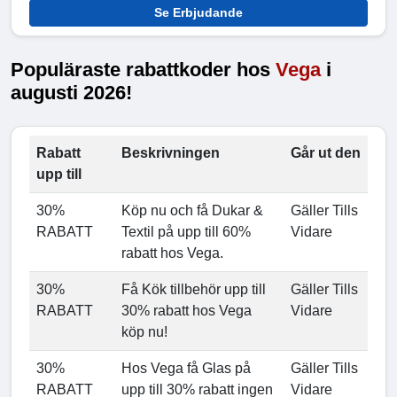
Se Erbjudande
Populäraste rabattkoder hos
Vega
i
augusti 2026!
Rabatt
Beskrivningen
Går ut den
upp till
30%
Köp nu och få Dukar &
Gäller Tills
RABATT
Textil på upp till 60%
Vidare
rabatt hos Vega.
30%
Få Kök tillbehör upp till
Gäller Tills
RABATT
30% rabatt hos Vega
Vidare
köp nu!
30%
Hos Vega få Glas på
Gäller Tills
RABATT
upp till 30% rabatt ingen
Vidare