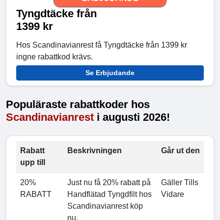
Tyngdtäcke från
1399 kr
Hos Scandinavianrest få Tyngdtäcke från 1399 kr
ingne rabattkod krävs.
Se Erbjudande
Populäraste rabattkoder hos
Scandinavianrest
i augusti 2026!
Rabatt
Beskrivningen
Går ut den
upp till
20%
Just nu få 20% rabatt på
Gäller Tills
RABATT
Handflätad Tyngdfilt hos
Vidare
Scandinavianrest köp
nu.