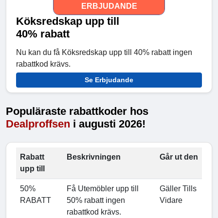
ERBJUDANDE
Köksredskap upp till
40% rabatt
Nu kan du få Köksredskap upp till 40% rabatt ingen
rabattkod krävs.
Se Erbjudande
Populäraste rabattkoder hos
Dealproffsen
i augusti 2026!
Rabatt
Beskrivningen
Går ut den
upp till
50%
Få Utemöbler upp till
Gäller Tills
RABATT
50% rabatt ingen
Vidare
rabattkod krävs.