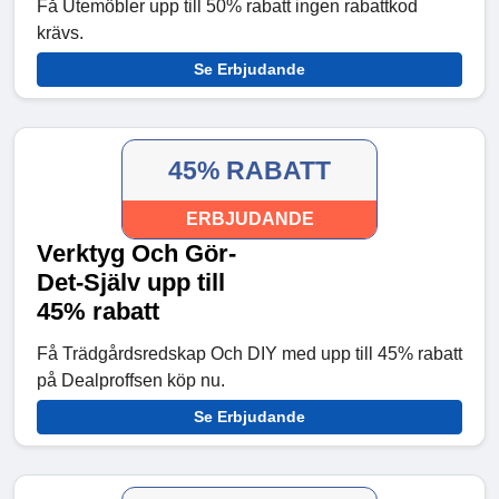
Få Utemöbler upp till 50% rabatt ingen rabattkod
krävs.
Se Erbjudande
45% RABATT
ERBJUDANDE
Verktyg Och Gör-
Det-Själv upp till
45% rabatt
Få Trädgårdsredskap Och DIY med upp till 45% rabatt
på Dealproffsen köp nu.
Se Erbjudande