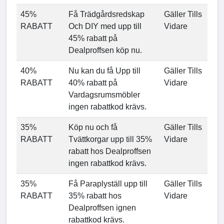
45%
Få Trädgårdsredskap
Gäller Tills
RABATT
Och DIY med upp till
Vidare
45% rabatt på
Dealproffsen köp nu.
40%
Nu kan du få Upp till
Gäller Tills
RABATT
40% rabatt på
Vidare
Vardagsrumsmöbler
ingen rabattkod krävs.
35%
Köp nu och få
Gäller Tills
RABATT
Tvättkorgar upp till 35%
Vidare
rabatt hos Dealproffsen
ingen rabattkod krävs.
35%
Få Paraplyställ upp till
Gäller Tills
RABATT
35% rabatt hos
Vidare
Dealproffsen ignen
rabattkod krävs.