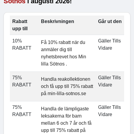
Sötnos
i augusti 2026!
Rabatt
Beskrivningen
Går ut den
upp till
10%
Gäller Tills
Få 10% rabatt när du
RABATT
Vidare
anmäler dig till
nyhetsbrevet hos Min
lilla Sötnos .
75%
Gäller Tills
Handla reakollektionen
RABATT
Vidare
och få upp till 75% rabatt
på min-lilla-sotnos.se
75%
Gäller Tills
Handla de lämpligaste
RABATT
Vidare
leksakerna för barn
mellan 6 och 7 år och få
upp till 75% rabatt på