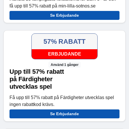
få upp till 57% rabatt på min-lilla-sotnos.se
Se Erbjudande
57% RABATT
ERBJUDANDE
Använd 1 gånger
Upp till 57% rabatt
på Färdigheter
utvecklas spel
Få upp till 57% rabatt på Färdigheter utvecklas spel
ingen rabattkod krävs.
Se Erbjudande