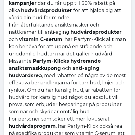
kampanjer
där du får upp till 50% rabatt på
olika
hudvårdsprodukter
för att hjälpa dig att
vårda din hud för mindre.
Från återfuktande ansiktsmasker och
nattkrämer till anti-aging
hudvårdsprodukter
och
vitamin C-serum
, har Parfym-Klick allt man
kan behöva för att uppnå en strålande och
ungdomlig hudton när det gäller hudvård.
Missa inte
Parfym-Klicks hydrerande
ansiktsmaskkupong
och
anti-aging
hudvårdsrea
, med rabatter på några av de mest
effektiva behandlingarna för torr hud, linjer och
rynkor. Om du har känslig hud, är rabatten för
hudvård för känslig hud något du absolut vill
prova, som erbjuder besparingar på produkter
som när och skyddar ömtålig hud.
För personer som söker ett mer fokuserat
hudvårdsprogram
, har Parfym-Klick också rea
på specifika produkter som vitamin C-serum: ett