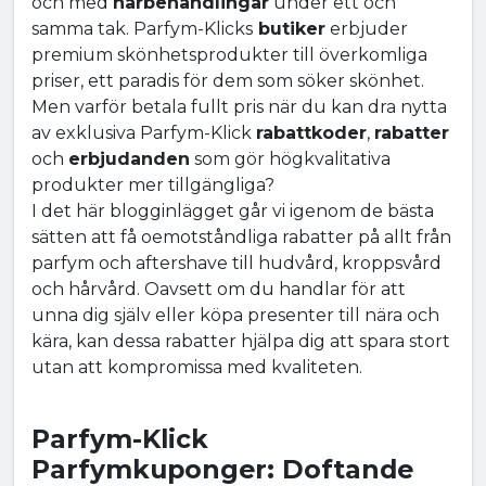
och med
hårbehandlingar
under ett och
samma tak. Parfym-Klicks
butiker
erbjuder
premium skönhetsprodukter till överkomliga
priser, ett paradis för dem som söker skönhet.
Men varför betala fullt pris när du kan dra nytta
av exklusiva Parfym-Klick
rabattkoder
,
rabatter
och
erbjudanden
som gör högkvalitativa
produkter mer tillgängliga?
I det här blogginlägget går vi igenom de bästa
sätten att få oemotståndliga rabatter på allt från
parfym och aftershave till hudvård, kroppsvård
och hårvård. Oavsett om du handlar för att
unna dig själv eller köpa presenter till nära och
kära, kan dessa rabatter hjälpa dig att spara stort
utan att kompromissa med kvaliteten.
Parfym-Klick
Parfymkuponger: Doftande