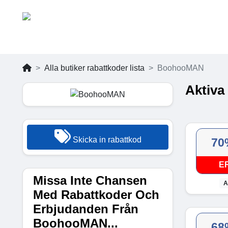
Alla butiker rabattkoder lista
BoohooMAN
Aktiva
Skicka in rabattkod
70
E
Missa Inte Chansen
A
Med Rabattkoder Och
Erbjudanden Från
BoohooMAN...
68