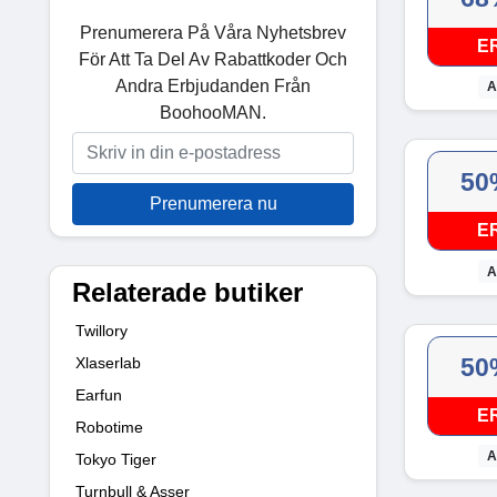
Prenumerera På Våra Nyhetsbrev
E
För Att Ta Del Av Rabattkoder Och
Andra Erbjudanden Från
A
BoohooMAN.
50
Prenumerera nu
E
A
Relaterade butiker
Twillory
50
Xlaserlab
Earfun
E
Robotime
A
Tokyo Tiger
Turnbull & Asser