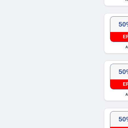
50
E
A
50
E
A
50