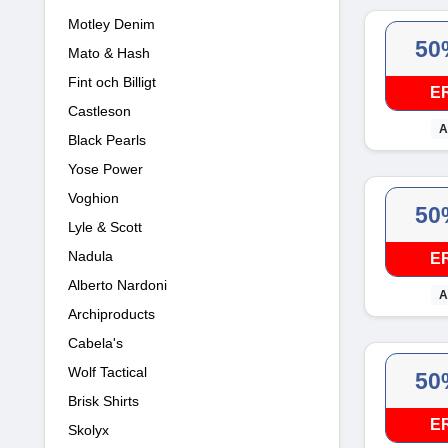
Motley Denim
50
Mato & Hash
Fint och Billigt
E
Castleson
A
Black Pearls
Yose Power
Voghion
50
Lyle & Scott
Nadula
E
Alberto Nardoni
A
Archiproducts
Cabela's
Wolf Tactical
50
Brisk Shirts
E
Skolyx