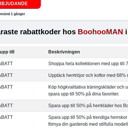
RBJUDANDE
nvänd 1 gånger
raste rabattkoder hos
BoohooMAN
i
upp till
Beskrivningen
ABATT
Shoppa hela kollektionen med upp till 
ABATT
Upptäck herrtröjor och koftor med 68% r
ABATT
Köp högkvalitativa träningskläder och u
spara upp till 50% på dina favoriter.
ABATT
Spara upp till 50% på herrkläder hos
ABATT
Spara upp till 50% på trendiga herrs
förnya din garderob med stilfulla modell