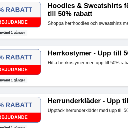
Hoodies & Sweatshirts f
% RABATT
till 50% rabatt
RBJUDANDE
Shoppa herrhoodies och sweatshirts med
nvänd 1 gånger
Herrkostymer - Upp till 
% RABATT
Hitta herrkostymer med upp till 50% raba
RBJUDANDE
nvänd 1 gånger
Herrunderkläder - Upp ti
% RABATT
Upptäck herrunderkläder med upp till 50
RBJUDANDE
nvänd 1 gånger