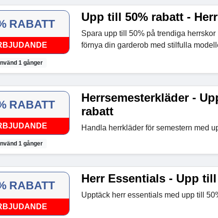
Upp till 50% rabatt - Her
% RABATT
Spara upp till 50% på trendiga herrsk
RBJUDANDE
förnya din garderob med stilfulla modell
nvänd 1 gånger
Herrsemesterkläder - Upp
% RABATT
rabatt
RBJUDANDE
Handla herrkläder för semestern med upp
nvänd 1 gånger
Herr Essentials - Upp til
% RABATT
Upptäck herr essentials med upp till 50%
RBJUDANDE