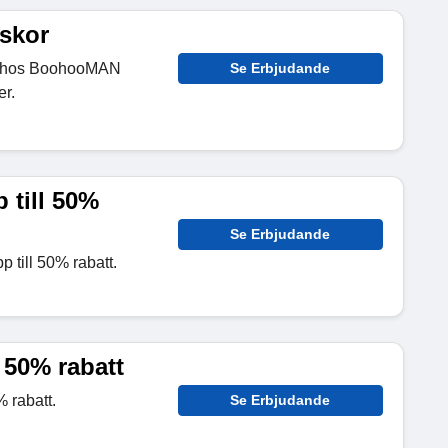
rskor
or hos BoohooMAN
Se Erbjudande
er.
 till 50%
Se Erbjudande
 till 50% rabatt.
l 50% rabatt
 rabatt.
Se Erbjudande