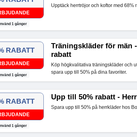
Upptäck herrtröjor och koftor med 68% r
RBJUDANDE
nvänd 1 gånger
Träningskläder för män -
% RABATT
rabatt
RBJUDANDE
Köp högkvalitativa träningskläder och u
spara upp till 50% på dina favoriter.
nvänd 1 gånger
Upp till 50% rabatt - Her
% RABATT
Spara upp till 50% på herrkläder hos
RBJUDANDE
nvänd 1 gånger