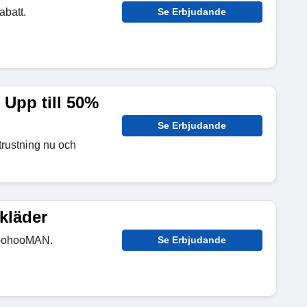
abatt.
Se Erbjudande
 Upp till 50%
Se Erbjudande
trustning nu och
rkläder
 BoohooMAN.
Se Erbjudande