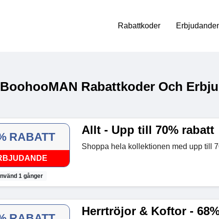
Rabattkoder
Erbjudanden
 BoohooMAN Rabattkoder Och Erbju
Allt - Upp till 70% rabatt
% RABATT
Shoppa hela kollektionen med upp till 7
RBJUDANDE
nvänd 1 gånger
Herrtröjor & Koftor - 68%
% RABATT