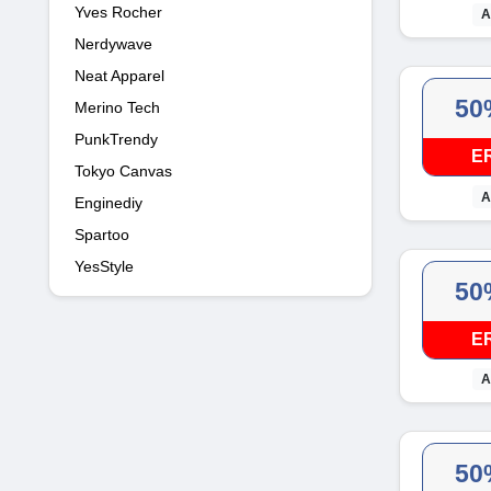
Yves Rocher
A
Nerdywave
Neat Apparel
50
Merino Tech
PunkTrendy
E
Tokyo Canvas
A
Enginediy
Spartoo
YesStyle
50
E
A
50