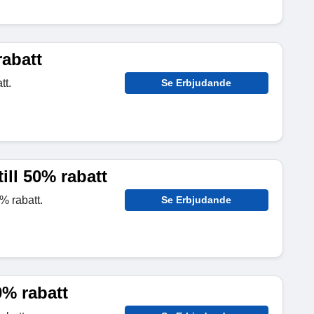
rabatt
tt.
Se Erbjudande
ill 50% rabatt
% rabatt.
Se Erbjudande
0% rabatt