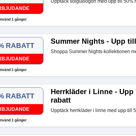
Upptäck solglasögon med upp till 50% r
RBJUDANDE
nvänd 1 gånger
Summer Nights - Upp till
% RABATT
Shoppa Summer Nights-kollektionen med
RBJUDANDE
nvänd 1 gånger
Herrkläder i Linne - Upp 
% RABATT
rabatt
RBJUDANDE
Upptäck herrkläder i linne med upp till 
nvänd 1 gånger