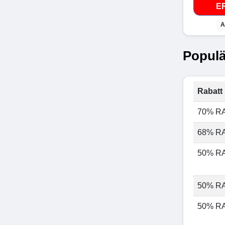
E
A
Populä
Rabatt 
70% R
68% R
50% R
50% R
50% R