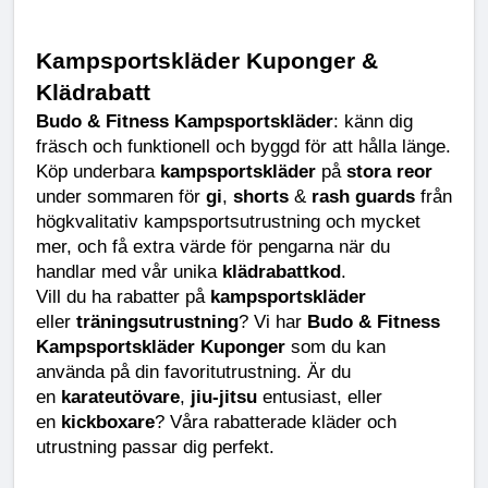
Kampsportskläder Kuponger & 
Klädrabatt
Budo & Fitness Kampsportskläder
: känn dig 
fräsch och funktionell och byggd för att hålla länge. 
Köp underbara 
kampsportskläder
 på 
stora reor
under sommaren för 
gi
, 
shorts
 & 
rash guards
 från 
högkvalitativ kampsportsutrustning och mycket 
mer, och få extra värde för pengarna när du 
handlar med vår unika 
klädrabattkod
.
Vill du ha rabatter på 
kampsportskläder
eller 
träningsutrustning
? Vi har 
Budo & Fitness 
Kampsportskläder Kuponger
 som du kan 
använda på din favoritutrustning. Är du 
en 
karateutövare
, 
jiu-jitsu
 entusiast, eller 
en 
kickboxare
? Våra rabatterade kläder och 
utrustning passar dig perfekt.