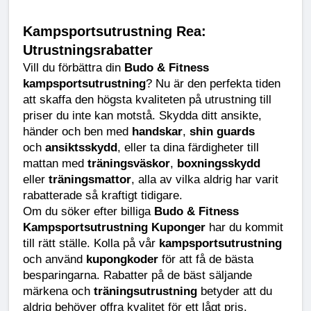
Kampsportsutrustning Rea: 
Utrustningsrabatter
Vill du förbättra din 
Budo & Fitness 
kampsportsutrustning
? Nu är den perfekta tiden 
att skaffa den högsta kvaliteten på utrustning till 
priser du inte kan motstå. Skydda ditt ansikte, 
händer och ben med 
handskar
, 
shin guards
och 
ansiktsskydd
, eller ta dina färdigheter till 
mattan med 
träningsväskor
, 
boxningsskydd
eller 
träningsmattor
, alla av vilka aldrig har varit 
rabatterade så kraftigt tidigare.
Om du söker efter billiga 
Budo & Fitness 
Kampsportsutrustning Kuponger
 har du kommit 
till rätt ställe. Kolla på vår 
kampsportsutrustning
och använd 
kupongkoder
 för att få de bästa 
besparingarna. Rabatter på de bäst säljande 
märkena och 
träningsutrustning
 betyder att du 
aldrig behöver offra kvalitet för ett lågt pris.