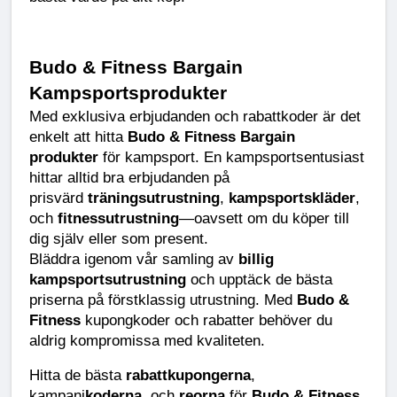
Budo & Fitness Bargain 
Kampsportsprodukter
Med exklusiva erbjudanden och rabattkoder är det 
enkelt att hitta 
Budo & Fitness Bargain 
produkter
 för kampsport. En kampsportsentusiast 
hittar alltid bra erbjudanden på 
prisvärd 
träningsutrustning
, 
kampsportskläder
, 
och 
fitnessutrustning
—oavsett om du köper till 
dig själv eller som present.
Bläddra igenom vår samling av 
billig 
kampsportsutrustning
 och upptäck de bästa 
priserna på förstklassig utrustning. Med 
Budo & 
Fitness
 kupongkoder och rabatter behöver du 
aldrig kompromissa med kvaliteten.
Hitta de bästa 
rabattkupongerna
, 
kampanj
koderna
, och 
reorna
 för 
Budo & Fitness 