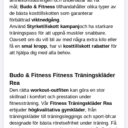
ämnesomsättningen och underlättar att nå 
mål; 
Budo & Fitness
 tillhandahåller olika typer av 
de bästa kosttillskotten som garanterar 
förbättrad 
viktnedgång
.
Använd 
Styrketillskott kampanj
och ha starkare 
träningspass för att uppnå muskler snabbare. 
Oavsett om du vill bli av med några extra kilo eller 
få en 
smal kropp
, har vi 
kosttillskott rabatter
 för 
att hjälpa dig med alla behov.
Budo & Fitness Fitness Träningskläder 
Rea
Den rätta 
workout-outfiten
 kan göra en stor 
skillnad i komfort och prestation under 
fitnessträning. Vår 
Fitness Träningskläder Rea
erbjuder 
högkvalitativa gymkläder
, från 
träningskläder till träningsleggings och sport-bh:ar 
designade för bästa rörelsefrihet under träning. Få 