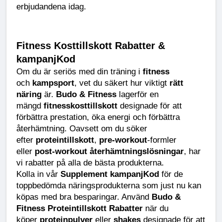
erbjudandena idag.
Fitness Kosttillskott Rabatter & 
kampanjKod
Om du är seriös med din träning i 
fitness
och 
kampsport
, vet du säkert hur viktigt 
rätt 
näring
 är. 
Budo & Fitness
 lagerför en 
mängd 
fitnesskosttillskott
 designade för att 
förbättra prestation, öka energi och förbättra 
återhämtning. Oavsett om du söker 
efter 
proteintillskott
, 
pre-workout
-formler 
eller 
post-workout återhämtningslösningar
, har 
vi rabatter på alla de bästa produkterna.
Kolla in vår 
Supplement kampanjKod
 för de 
toppbedömda näringsprodukterna som just nu kan 
köpas med bra besparingar. Använd 
Budo & 
Fitness Proteintillskott Rabatter
 när du 
köper 
proteinpulver
 eller 
shakes
 designade för att 