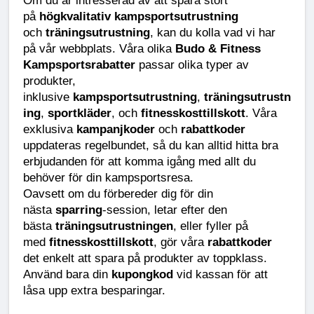
Om du är intresserad av att spara stort 
på 
högkvalitativ kampsportsutrustning
och 
träningsutrustning
, kan du kolla vad vi har 
på vår webbplats. Våra olika 
Budo & Fitness 
Kampsportsrabatter
 passar olika typer av 
produkter, 
inklusive 
kampsportsutrustning
, 
träningsutrustn
ing
, 
sportkläder
, och 
fitnesskosttillskott
. Våra 
exklusiva 
kampanjkoder 
och 
rabattkoder
uppdateras regelbundet, så du kan alltid hitta bra 
erbjudanden för att komma igång med allt du 
behöver för din kampsportsresa.
Oavsett om du förbereder dig för din 
nästa 
sparring
-session, letar efter den 
bästa 
träningsutrustningen
, eller fyller på 
med 
fitnesskosttillskott
, gör våra 
rabattkoder
det enkelt att spara på produkter av toppklass. 
Använd bara din 
kupongkod
 vid kassan för att 
låsa upp extra besparingar.