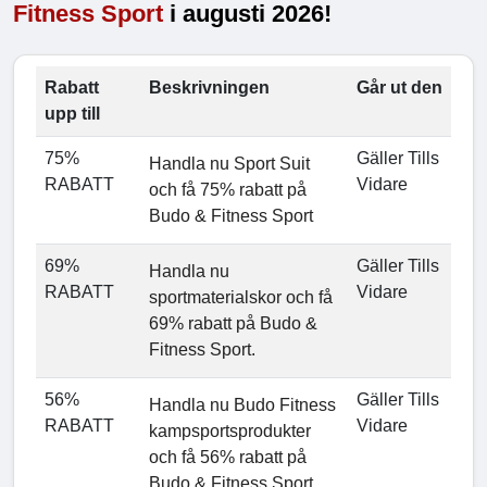
Fitness Sport
i augusti 2026!
Rabatt
Beskrivningen
Går ut den
upp till
75%
Gäller Tills
Handla nu Sport Suit
RABATT
Vidare
och få 75% rabatt på
Budo & Fitness Sport
69%
Gäller Tills
Handla nu
RABATT
Vidare
sportmaterialskor och få
69% rabatt på Budo &
Fitness Sport.
56%
Gäller Tills
Handla nu Budo Fitness
RABATT
Vidare
kampsportsprodukter
och få 56% rabatt på
Budo & Fitness Sport.