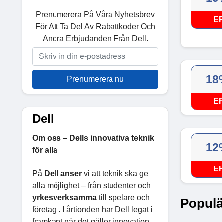
Prenumerera På Våra Nyhetsbrev
E
För Att Ta Del Av Rabattkoder Och
Andra Erbjudanden Från Dell.
18
Prenumerera nu
E
Dell
Om oss – Dells innovativa teknik
12
för alla
E
På
Dell anser
vi att teknik ska ge
alla möjlighet – från studenter och
yrkesverksamma
till spelare och
Populä
företag . I årtionden har Dell legat i
framkant när det gäller innovation