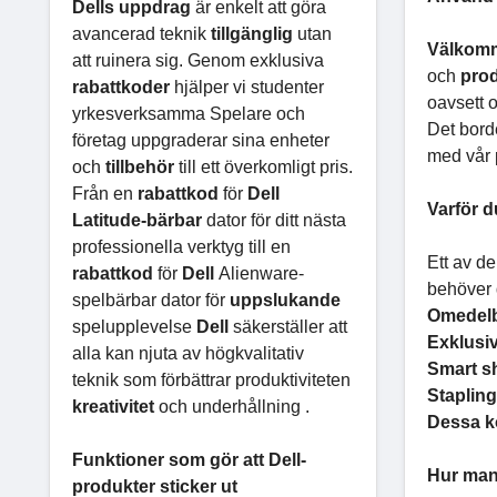
Dells uppdrag
är enkelt att göra
avancerad teknik
tillgänglig
utan
Välkom
att ruinera sig. Genom exklusiva
och
pro
rabattkoder
hjälper vi studenter
oavsett 
yrkesverksamma Spelare och
Det borde
företag uppgraderar sina enheter
med vår p
och
tillbehör
till ett överkomligt pris.
Från en
rabattkod
för
Dell
Varför 
Latitude-bärbar
dator för ditt nästa
professionella verktyg till en
Ett av d
rabattkod
för
Dell
Alienware-
behöver
spelbärbar dator för
uppslukande
Omedelb
spelupplevelse
Dell
säkerställer att
Exklusi
alla kan njuta av högkvalitativ
Smart s
teknik som förbättrar produktiviteten
Staplin
kreativitet
och underhållning .
Dessa k
Funktioner som gör att Dell-
Hur man 
produkter sticker ut