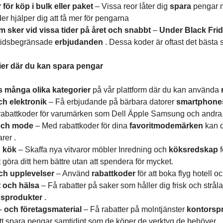
 för köp i bulk eller paket
– Vissa reor låter dig
spara
pengar n
er hjälper dig att få mer för pengarna
 sker vid vissa tider på året och snabbt
–
Under Black Frid
 tidsbegränsade
erbjudanden
. Dessa koder är oftast det bästa s
ier där du kan spara pengar
s många olika kategorier
på vår plattform där du kan använda
ch elektronik
– Få erbjudande på bärbara datorer
smartphon
abattkoder för varumärken som Dell Äpple Samsung och andra
och mode
– Med rabattkoder för dina
favoritmodemärken
kan 
rer .
h kök
– Skaffa nya vitvaror möbler Inredning och
köksredskap
t göra ditt hem bättre utan att spendera för mycket.
ch upplevelser
– Använd
rabattkoder
för att boka flyg hotell
 och hälsa
– Få rabatter på saker som håller dig frisk och stråla
sprodukter
.
-
och företagsmaterial
– Få rabatter på molntjänster
kontorsp
att spara pengar samtidigt som de köper de verktyg de behöver.