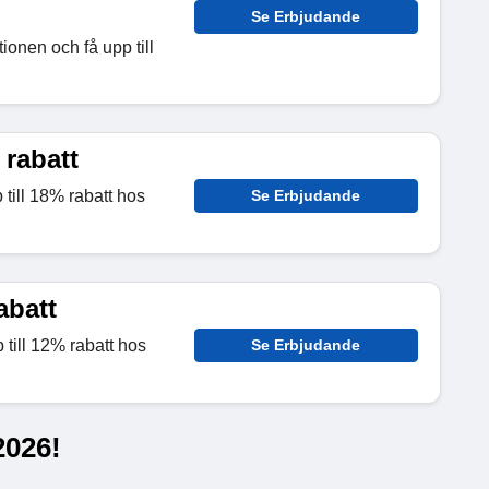
Se Erbjudande
ionen och få upp till
 rabatt
till 18% rabatt hos
Se Erbjudande
abatt
 till 12% rabatt hos
Se Erbjudande
2026!