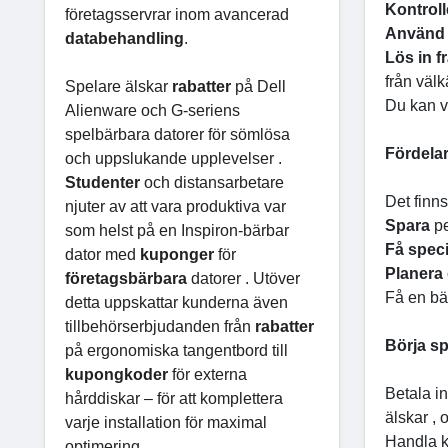
Kontrol
företagsservrar inom avancerad
Använd
databehandling
.
Lös in f
från väl
Spelare älskar
rabatter
på Dell
Du kan v
Alienware och G-seriens
spelbärbara datorer för sömlösa
Fördela
och uppslukande upplevelser .
Studenter
och distansarbetare
Det finn
njuter av att vara produktiva var
Spara
p
som helst på en Inspiron-bärbar
Få spec
dator med
kuponger
för
Planera
företagsbärbara
datorer . Utöver
Få en bä
detta uppskattar kunderna även
tillbehörserbjudanden från
rabatter
Börja sp
på ergonomiska tangentbord till
kupongkoder
för externa
Betala in
hårddiskar – för att komplettera
älskar , 
varje installation för maximal
Handla k
optimering .