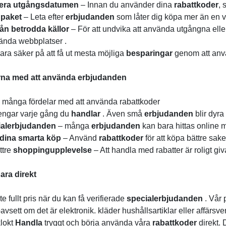
lera utgångsdatumen
– Innan du använder dina
rabattkoder
, 
 paket
– Leta efter
erbjudanden
som låter dig köpa mer än en var
rån betrodda källor
– För att undvika att använda utgångna elle
kända webbplatser .
ara säker på att få ut mesta möjliga
besparingar
genom att anv
rna med att använda erbjudanden
s många fördelar med att använda rabattkoder
engar varje gång du
handlar
. Även små
erbjudanden
blir dyra
ialerbjudanden
– många
erbjudanden
kan bara hittas online 
 dina smarta köp
– Använd
rabattkoder
för att köpa bättre sak
ttre
shoppingupplevelse
– Att handla med rabatter är roligt giv
ara direkt
te fullt pris när du kan få verifierade
specialerbjudanden
. Vår 
oavsett om det är elektronik. kläder hushållsartiklar eller affärsver
lokt
Handla
tryggt och börja använda våra
rabattkoder
direkt.