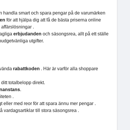
an handla smart och spara pengar på de varumärken
den
för att hjälpa dig att få de bästa priserna online
r affärslösningar .
agliga
erbjudanden
och säsongsrea, allt på ett ställe
a budgetvänliga utgifter.
använda
rabattkoden
. Här är varför alla shoppare
ditt totalbelopp direkt.
nanstans
.
teten .
t eller med reor för att spara ännu mer pengar .
å vardagsartiklar till stora säsongsrea .