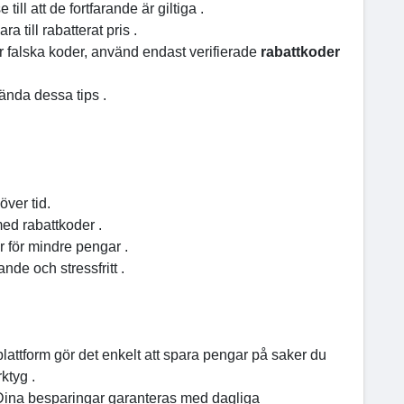
se till att de fortfarande är giltiga .
a till rabatterat pris .
r falska koder, använd endast verifierade
rabattkoder
ända dessa tips .
 över tid.
med rabattkoder .
er för mindre pengar .
ande och stressfritt .
plattform gör det enkelt att spara pengar på saker du
ktyg .
 Dina besparingar garanteras med dagliga