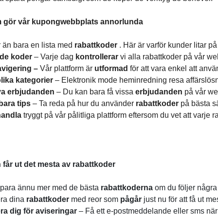
 gör vår kupongwebbplats annorlunda
r än bara en lista med
rabattkoder
. Här är varför kunder litar p
ade koder
– Varje dag
kontrollerar
vi alla rabattkoder på vår we
vigering –
Vår plattform är
utformad
för att vara enkel att anv
ika kategorier
– Elektronik mode heminredning resa affärslösn
va erbjudanden
– Du kan bara få vissa
erbjudanden
på vår we
ara tips
– Ta reda på hur du använder
rabattkoder
på bästa sä
handla
tryggt på vår pålitliga plattform eftersom du vet att varje r
får ut det mesta av rabattkoder
spara ännu mer med de bästa
rabattkoderna
om du följer några
ra dina
rabattkoder
med reor som
pågår
just nu för att få ut m
ra dig för aviseringar
– Få ett e-postmeddelande eller sms när 