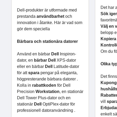
Det har a
Dell-produkter är utformade med
Sök igen
prestanda
användbarhet
och
favoritmä
innovation i åtanke. Här är vad som
Välj en 
gör dem speciella
belopp ell
Kopiera 
Bärbara och stationära datorer
Kontrol
Om du fö
Använd en bärbar
Dell
Inspiron-
dator, en
bärbar Dell
XPS-dator
Olika ty
eller en bärbar
Dell
Latitude-dator
för att
spara
pengar på eleganta,
Det fin
högpresterande bärbara datorer .
Kuponge
Kolla in
rabattkoden
för Dell
hushåll
Precision
Workstation
, en stationär
Rabatter 
Dell Tower Plus-dator och en
vill
spar
stationär
Dell
OptiPlex-dator för
Erbjudan
professionell datoranvändning .
enkelt sä