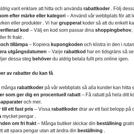
ldrig varit enklare att hitta och använda
rabattkoder
. Följ des
om efter märke eller kategori
– Använd vår webbplats för att l
rken eller produkter . Vi har
grupperat
koder så att du enkelt kan
verifierad kod
– Välj en kod som passar dina
shoppingbehov
,
er fri frakt .
och tillämpa
– Kopiera
kupongkoden
och klistra in den i rut
lera utgångsdatumen
– Varje
rabattkod
har en tidsgräns så se 
ljer dessa steg
behöver
du aldrig betala fullt pris online igen.
per av rabatter du kan få
ns många
rabattkoder
på vår webbplats så alla kunder kan hitta
r som ger dig en procentuell rabatt
– Få rabatt på hela ditt 
sapparater
och mer.
till ett fast pris
– Vissa
rabattkoder
drar av ett fast belopp på 
a
mycket pengar .
den om fri frakt
– Många butiker skickar din
beställning
grati
tt att spara pengar utan att ändra din
beställning
.