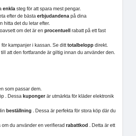
sa
enkla
steg för att spara mest pengar.
eta efter de bästa
erbjudandena
på dina
 hitta det du letar efter.
 oavsett om det är en
procentuell
rabatt på ett fast
an för kampanjer i kassan. Se ditt
totalbelopp
direkt.
till att den fortfarande är giltig innan du använder den.
 en som passar dem.
köp . Dessa
kuponger
är utmärkta för kläder elektronik
din
beställning
. Dessa är perfekta för stora köp där du
s om du använder en verifierad
rabattkod
. Detta är ett