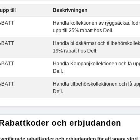
upp till
Beskrivningen
ABATT
Handla kollektionen av ryggsäckar, fodr
upp till 25% rabatt hos Dell.
ABATT
Handla bildskärmar och tillbehörskollekt
19% rabatt hos Dell.
ABATT
Handla Kampanjkollektionen och få upp 
Dell.
ABATT
Handla tillbehörskollektionen och få upp
Dell.
 Rabattkoder och erbjudanden
erifierade rabattkoder och erbjudanden för att spara stort