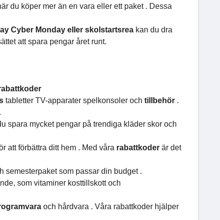
är du köper mer än en vara eller ett paket . Dessa
ay Cyber Monday eller skolstartsrea
kan du dra
ättet att spara pengar året runt.
rabattkoder
es
tabletter TV-apparater spelkonsoler och
tillbehör
.
.
du spara mycket pengar på trendiga kläder skor och
för att förbättra ditt hem . Med våra
rabattkoder
är det
 och semesterpaket som passar din budget .
nde, som vitaminer kosttillskott och
rogramvara
och hårdvara . Våra rabattkoder hjälper