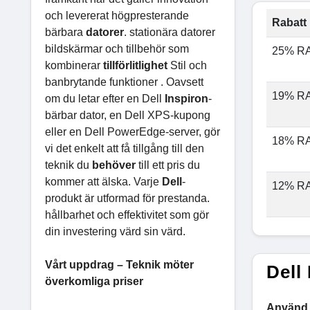
och levererat högpresterande
Rabatt 
bärbara
datorer
. stationära datorer
bildskärmar och tillbehör som
25% R
kombinerar
tillförlitlighet
Stil och
banbrytande funktioner . Oavsett
19% R
om du letar efter en Dell
Inspiron
-
bärbar dator, en Dell XPS-kupong
eller en Dell PowerEdge-server, gör
18% R
vi det enkelt att få tillgång till den
teknik du
behöver
till ett pris du
kommer att älska. Varje
Dell
-
12% R
produkt är utformad för prestanda.
hållbarhet och effektivitet som gör
din investering värd sin värd.
Vårt uppdrag – Teknik möter
Dell
överkomliga priser
Använd v