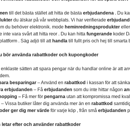
men
till det bästa stället att hitta de bästa
erbjudandena
. Du k
dukter
du älskar på vår webbplats. Vi har verifierade
erbjudan
om du behöver elektronik. mode
heminredningsprodukter
elle
 inte vara svårt att hitta reor . Du kan hitta
fungerande
koder D
lattform . Säg adjö till att
handla
till fullt pris och hej till smart
du bör använda rabattkoder och kupongkoder
e enklaste sätten att spara pengar när du handlar online är att 
 dem.
ara besparingar
– Använd en
rabattkod
i kassan för att sänka 
va erbjudanden
– Få
erbjudanden
som du inte hittar någon
an
hopping –
Få mer för
pengarna
utan att kompromissa med kvali
g
– Vissa butiker låter dig använda mer än en
rabattkod
samtidig
oder ger dig mer värde
för varje köp , från små
erbjudanden
p
letar efter och använder rabattkoder