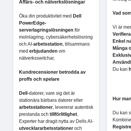
Affärs- och nätverkslösningar
Vad som
Öka din produktivitet med
Dell
PowerEdge-
Vi är me
serverlagringslösningen
för
Verifier
molnlagring, cybersäkerhetslösning
Enkel na
och AI-
arbetsstation
, tillsammans
Många ol
med
erbjudanden
om
Exklusi
nätverksswitchar.
Användb
Du kan
Kundrecensioner betrodda av
proffs och spelare
Dell
-datorer, vare sig det är
Hur man 
stationära bärbara datorer eller
arbetsstationer
, levererar autentisk
Du kan 
prestanda och
tillförlitlighet
.
Kombine
Experter har dragit nytta av Dells AI-
Registre
utvecklararbetsstationer
och