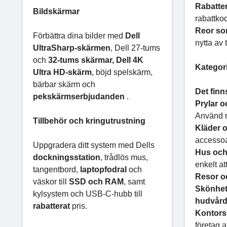
Rabatter
Bildskärmar
rabattkod
Reor som
Förbättra dina bilder med
Dell
nytta av
UltraSharp-skärmen
, Dell 27-tums
och
32-tums skärmar, Dell 4K
Kategor
Ultra HD-skärm
, böjd spelskärm,
bärbar skärm och
Det finn
pekskärmserbjudanden
.
Prylar o
Använd r
Tillbehör och kringutrustning
Kläder 
accessoa
Uppgradera ditt system med Dells
Hus oc
dockningsstation
, trådlös mus,
enkelt at
tangentbord,
laptopfodral
och
Resor o
väskor till
SSD och RAM
, samt
Skönhet
kylsystem och USB-C-hubb till
hudvård
rabatterat
pris.
Kontors
företag 