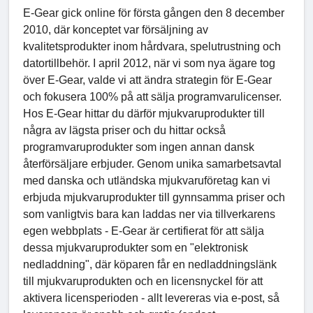
E-Gear gick online för första gången den 8 december
2010, där konceptet var försäljning av
kvalitetsprodukter inom hårdvara, spelutrustning och
datortillbehör. I april 2012, när vi som nya ägare tog
över E-Gear, valde vi att ändra strategin för E-Gear
och fokusera 100% på att sälja programvarulicenser.
Hos E-Gear hittar du därför mjukvaruprodukter till
några av lägsta priser och du hittar också
programvaruprodukter som ingen annan dansk
återförsäljare erbjuder. Genom unika samarbetsavtal
med danska och utländska mjukvaruföretag kan vi
erbjuda mjukvaruprodukter till gynnsamma priser och
som vanligtvis bara kan laddas ner via tillverkarens
egen webbplats - E-Gear är certifierat för att sälja
dessa mjukvaruprodukter som en "elektronisk
nedladdning", där köparen får en nedladdningslänk
till mjukvaruprodukten och en licensnyckel för att
aktivera licensperioden - allt levereras via e-post, så