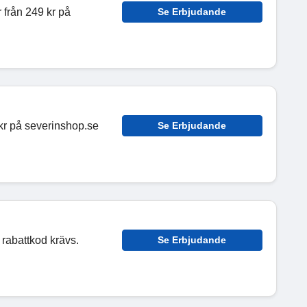
 från 249 kr på
Se Erbjudande
 kr på severinshop.se
Se Erbjudande
 rabattkod krävs.
Se Erbjudande