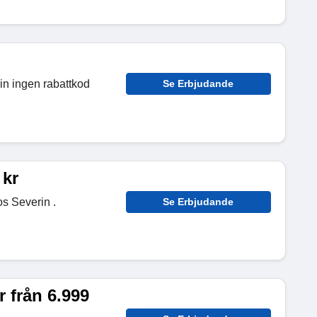
in ingen rabattkod
Se Erbjudande
 kr
s Severin .
Se Erbjudande
 från 6.999