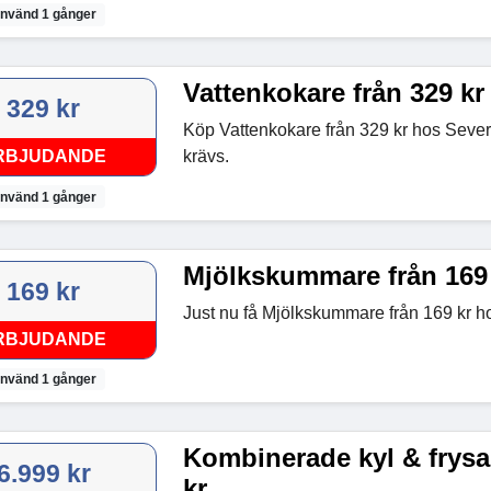
nvänd 1 gånger
Vattenkokare från 329 kr
329 kr
Köp Vattenkokare från 329 kr hos Sever
RBJUDANDE
krävs.
nvänd 1 gånger
Mjölkskummare från 169
169 kr
Just nu få Mjölkskummare från 169 kr ho
RBJUDANDE
nvänd 1 gånger
Kombinerade kyl & frysar
6.999 kr
kr