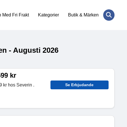
 Med Fri Frakt
Kategorier
Butik & Märken
n - Augusti 2026
99 kr
 kr hos Severin .
Se Erbjudande