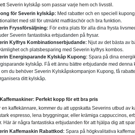
t ett Severin kylskåp som passar varje hem och livsstil.
ong för Severin kylskåp:
Med rabatter och en speciell kupong
tionalitet med stil för utmärkt matfräschör och bra funktion.
erin Fryssförsäljning:
För extra plats för alla dina frysta livsmed
uder Severin fantastiska erbjudanden på frysar.
erin Kylfrys Kombinationserbjudande:
Njut av det bästa av båd
ämlighet och platsbesparing med Severin kylfrys kombos.
erin Energisparande Kylskåp Kupong:
Spara på dina energik
gisparande kylskåp. Få ett ännu bättre erbjudande med denna
om du behöver Severin Kylskåpskompanjon Kupong, få rabatter 
organisera ditt kylskåp.
Kaffemaskiner: Perfekt kopp för ett bra pris
 en kaffekännare, kommer du att uppskatta Severins utbud av ka
stark espresso, lena bryggningar, eller krämiga cappuccinos, erbj
r. Här är några fantastiska erbjudanden för att hjälpa dig att spa
erin Kaffemaskin Rabattkod:
Spara på högkvalitativa kaffemas