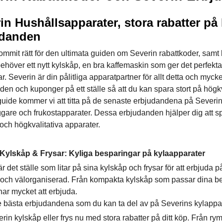
in Hushållsapparater, stora rabatter på
udanden
ommit rätt för den ultimata guiden om Severin rabattkoder, sam
ehöver ett nytt kylskåp, en bra kaffemaskin som ger det perfekta
r. Severin är din pålitliga apparatpartner för allt detta och myck
en och kuponger på ett ställe så att du kan spara stort på högkv
guide kommer vi att titta på de senaste erbjudandena på Severin
ggare och frukostapparater. Dessa erbjudanden hjälper dig att s
och högkvalitativa apparater.
Kylskåp & Frysar: Kyliga besparingar på kylaapparater
r det ställe som litar på sina kylskåp och frysar för att erbjuda p
 och välorganiserad. Från kompakta kylskåp som passar dina behov
har mycket att erbjuda.
e bästa erbjudandena som du kan ta del av på Severins kylappar
in kylskåp eller frys nu med stora rabatter på ditt köp. Från ryml