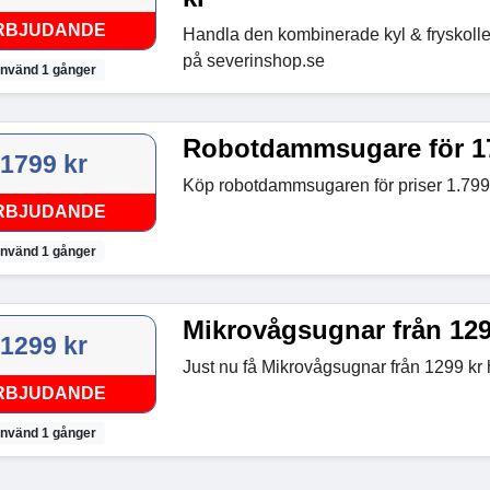
RBJUDANDE
Handla den kombinerade kyl & fryskolle
på severinshop.se
nvänd 1 gånger
Robotdammsugare för 17
1799 kr
Köp robotdammsugaren för priser 1.799
RBJUDANDE
nvänd 1 gånger
Mikrovågsugnar från 129
1299 kr
Just nu få Mikrovågsugnar från 1299 kr
RBJUDANDE
nvänd 1 gånger