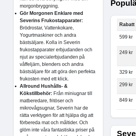
Populä
morgonbryggning.
Gör Morgonen Enklare med
Severins Frukostapparater:
Rabatt 
Brödrostar, Vattenkokare,
Yogurtmaskiner och andra
599 kr
bästsäljare. Kolla in Severin
frukostapparater erbjudanden och
249 kr
njut av specialerbjudanden på
våffeljärn, blenders och andra
bästsäljare för att göra den perfekta
329 kr
frukosten med ett klick.
299 kr
Allround Hushålls- &
Kökstillbehör:
Från miniugnar till
849 kr
matberedare, fritöser och
mikrovågsugnar, Severin har de
rätta verktygen för att hjälpa dig att
förbereda mat och måltider. Och
glöm inte våra fantastiska priser på
Seve