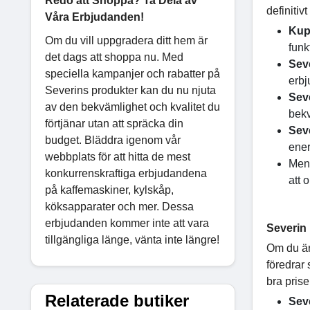
Redo att Shoppa? Ta Dela av
definitiv
Våra Erbjudanden!
Kup
Om du vill uppgradera ditt hem är
funk
det dags att shoppa nu. Med
Sev
speciella kampanjer och rabatter på
erbj
Severins produkter kan du nu njuta
Sev
av den bekvämlighet och kvalitet du
bekv
förtjänar utan att spräcka din
Sev
budget. Bläddra igenom vår
ener
webbplats för att hitta de mest
Men 
konkurrenskraftiga erbjudandena
att 
på kaffemaskiner, kylskåp,
köksapparater och mer. Dessa
erbjudanden kommer inte att vara
Severin 
tillgängliga länge, vänta inte längre!
Om du är
föredrar 
bra prise
Relaterade butiker
Sev