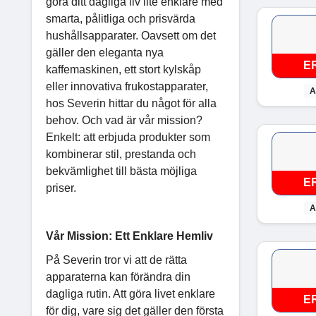
göra ditt dagliga liv lite enklare med
smarta, pålitliga och prisvärda
hushållsapparater. Oavsett om det
gäller den eleganta nya
E
kaffemaskinen, ett stort kylskåp
eller innovativa frukostapparater,
A
hos Severin hittar du något för alla
behov. Och vad är vår mission?
Enkelt: att erbjuda produkter som
kombinerar stil, prestanda och
bekvämlighet till bästa möjliga
E
priser.
A
Vår Mission: Ett Enklare Hemliv
På Severin tror vi att de rätta
apparaterna kan förändra din
dagliga rutin. Att göra livet enklare
E
för dig, vare sig det gäller den första