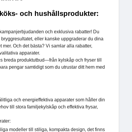
 köks- och hushållsprodukter:
t kampanjerbjudanden och exklusiva rabatter! Du
 bryggresultatet, eller kanske uppgraderar du dina
et mer. Och det bästa? Vi samlar alla rabatter,
alitativa apparater.
s breda produktutbud—från kylskåp och fryser till
para pengar samtidigt som du utrustar ditt hem med
ålitliga och energieffektiva apparater som håller din
 till stora familjekylskåp och effektiva frysar,
ater:
iga modeller till stiliga, kompakta design, det finns