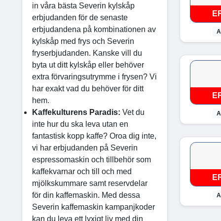
in våra bästa Severin kylskåp
E
erbjudanden för de senaste
erbjudandena på kombinationen av
A
kylskåp med frys och Severin
fryserbjudanden. Kanske vill du
byta ut ditt kylskåp eller behöver
extra förvaringsutrymme i frysen? Vi
har exakt vad du behöver för ditt
E
hem.
Kaffekulturens Paradis:
Vet du
A
inte hur du ska leva utan en
fantastisk kopp kaffe? Oroa dig inte,
vi har erbjudanden på Severin
espressomaskin och tillbehör som
kaffekvarnar och till och med
E
mjölkskummare samt reservdelar
för din kaffemaskin. Med dessa
A
Severin kaffemaskin kampanjkoder
kan du leva ett lyxigt liv med din