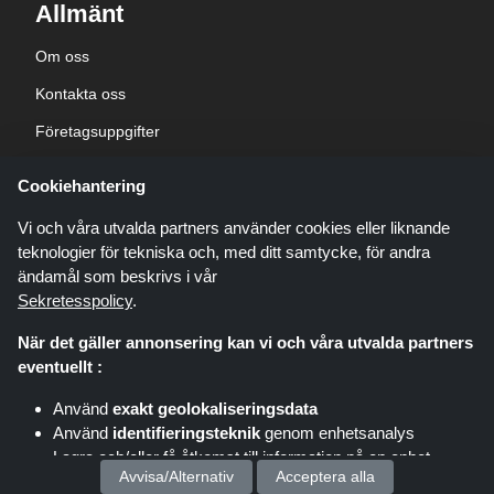
Allmänt
Om oss
Kontakta oss
Företagsuppgifter
sekretesspolicy
Cookiehantering
Blogg
Vi och våra utvalda partners använder cookies eller liknande
teknologier för tekniska och, med ditt samtycke, för andra
ändamål som beskrivs i vår
Sekretesspolicy
.
När det gäller annonsering kan vi och våra utvalda partners
Shoppingspout.com/se är en webbplats som presenterar erbjudanden,
eventuellt :
rabatter och kuponger; dessa erbjudanden eller erbjudanden görs
tillgängliga via olika affiliate-nätverk. Shoppingspout.com/se eller dess
Använd
exakt geolokaliseringsdata
personal är inte inblandade när du köper via dessa länkar,
Använd
identifieringsteknik
genom enhetsanalys
Shoppingspout.com/se tjänar endast provision genom dessa
länkar/erbjudanden.
Lagra och/eller få åtkomst till information på en enhet
Copyright © 2026 shoppingspout.com/se Alla rättigheter förbehållna.
Avvisa/Alternativ
Acceptera alla