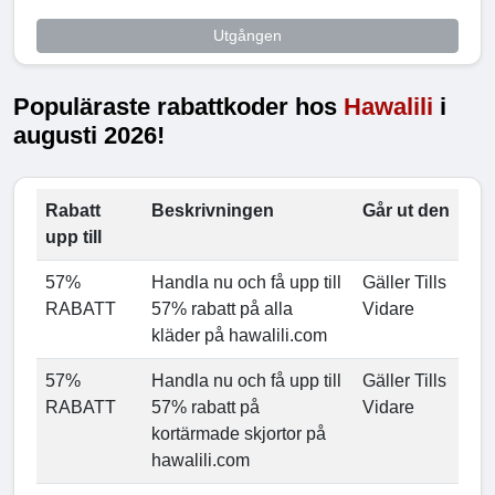
Utgången
Populäraste rabattkoder hos
Hawalili
i
augusti 2026!
Rabatt
Beskrivningen
Går ut den
upp till
57%
Handla nu och få upp till
Gäller Tills
RABATT
57% rabatt på alla
Vidare
kläder på hawalili.com
57%
Handla nu och få upp till
Gäller Tills
RABATT
57% rabatt på
Vidare
kortärmade skjortor på
hawalili.com