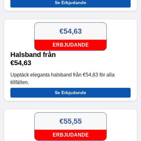
Se Erbjudande
€54,63
ERBJUDANDE
Halsband från
€54,63
Upptäck eleganta halsband från €54,63 för alla
tillfällen.
Se Erbjudande
€55,55
ERBJUDANDE