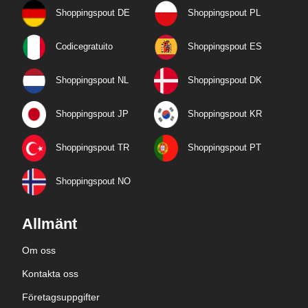
Shoppingspout DE
Shoppingspout PL
Codicegratuito
Shoppingspout ES
Shoppingspout NL
Shoppingspout DK
Shoppingspout JP
Shoppingspout KR
Shoppingspout TR
Shoppingspout PT
Shoppingspout NO
Allmänt
Om oss
Kontakta oss
Företagsuppgifter