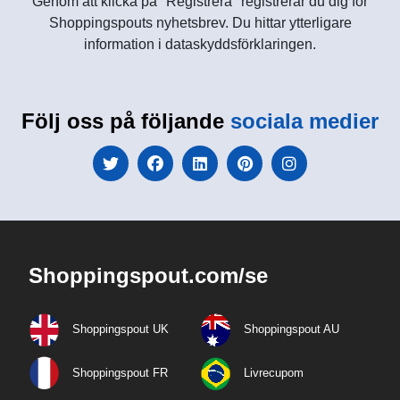
Genom att klicka på "Registrera" registrerar du dig för
Shoppingspouts nyhetsbrev. Du hittar ytterligare
information i dataskyddsförklaringen.
Följ oss på följande
sociala medier
Shoppingspout.com/se
Shoppingspout UK
Shoppingspout AU
Shoppingspout FR
Livrecupom