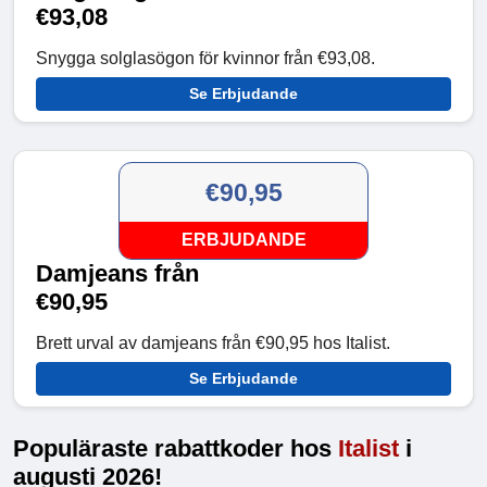
€93,08
Snygga solglasögon för kvinnor från €93,08.
Se Erbjudande
€90,95
ERBJUDANDE
Damjeans från
€90,95
Brett urval av damjeans från €90,95 hos Italist.
Se Erbjudande
Populäraste rabattkoder hos
Italist
i
augusti 2026!