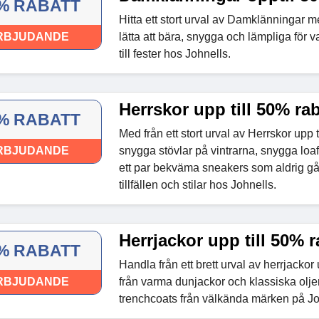
% RABATT
Hitta ett stort urval av Damklänningar me
RBJUDANDE
lätta att bära, snygga och lämpliga för
till fester hos Johnells.
Herrskor upp till 50% rab
% RABATT
Med från ett stort urval av Herrskor upp t
RBJUDANDE
snygga stövlar på vintrarna, snygga lo
ett par bekväma sneakers som aldrig går 
tillfällen och stilar hos Johnells.
Herrjackor upp till 50% r
% RABATT
Handla från ett brett urval av herrjackor 
RBJUDANDE
från varma dunjackor och klassiska oljer
trenchcoats från välkända märken på Jo