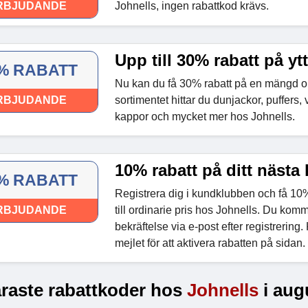
RBJUDANDE
Johnells, ingen rabattkod krävs.
Upp till 30% rabatt på yt
% RABATT
Nu kan du få 30% rabatt på en mängd oli
RBJUDANDE
sortimentet hittar du dunjackor, puffers, 
kappor och mycket mer hos Johnells.
10% rabatt på ditt nästa
% RABATT
Registrera dig i kundklubben och få 10% 
RBJUDANDE
till ordinarie pris hos Johnells. Du komm
bekräftelse via e-post efter registrering.
mejlet för att aktivera rabatten på sidan.
raste rabattkoder hos
Johnells
i aug