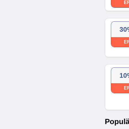
E
30
E
10
E
Populä