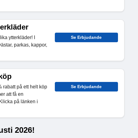
terkläder
ka ytterkläder! I
Se Erbjudande
västar, parkas, kappor,
 köp
rabatt på ett helt köp
Se Erbjudande
er att få en
 Klicka på länken i
usti 2026!