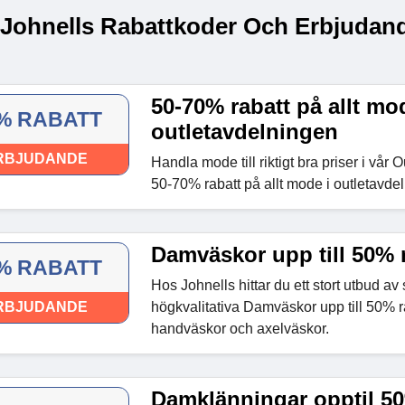
 Johnells Rabattkoder Och Erbjudand
50-70% rabatt på allt mo
% RABATT
outletavdelningen
RBJUDANDE
Handla mode till riktigt bra priser i vår O
50-70% rabatt på allt mode i outletavde
Damväskor upp till 50% 
% RABATT
Hos Johnells hittar du ett stort utbud av
RBJUDANDE
högkvalitativa Damväskor upp till 50% r
handväskor och axelväskor.
Damklänningar opptil 50