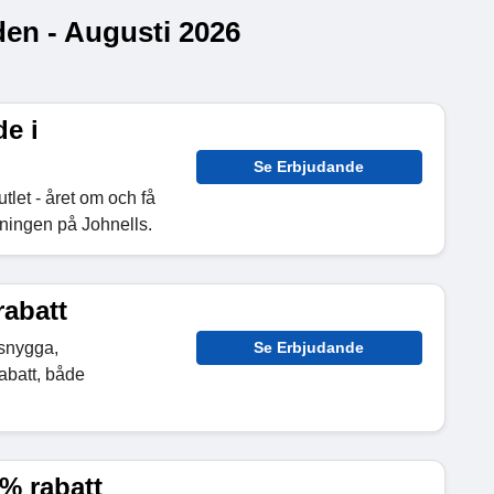
en - Augusti 2026
de i
Se Erbjudande
utlet - året om och få
lningen på Johnells.
rabatt
 snygga,
Se Erbjudande
abatt, både
% rabatt