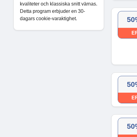
kvaliteter och klassiska snitt värnas.
Detta program erbjuder en 30-
50
dagars cookie-varaktighet.
E
50
E
50