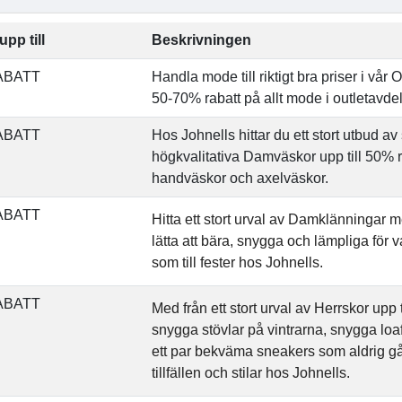
upp till
Beskrivningen
ABATT
Handla mode till riktigt bra priser i vår 
50-70% rabatt på allt mode i outletavde
ABATT
Hos Johnells hittar du ett stort utbud a
högkvalitativa Damväskor upp till 50% 
handväskor och axelväskor.
ABATT
Hitta ett stort urval av Damklänningar m
lätta att bära, snygga och lämpliga för
som till fester hos Johnells.
ABATT
Med från ett stort urval av Herrskor upp t
snygga stövlar på vintrarna, snygga lo
ett par bekväma sneakers som aldrig går 
tillfällen och stilar hos Johnells.