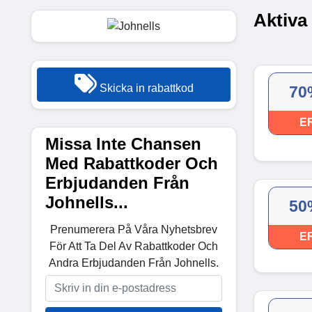
Aktiva
Skicka in rabattkod
70
E
Missa Inte Chansen
Med Rabattkoder Och
Erbjudanden Från
Johnells...
50
Prenumerera På Våra Nyhetsbrev
E
För Att Ta Del Av Rabattkoder Och
Andra Erbjudanden Från Johnells.