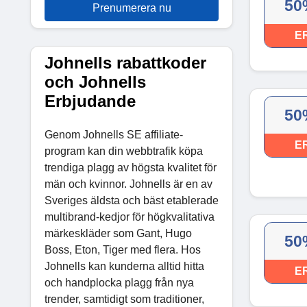
50
Prenumerera nu
E
Johnells rabattkoder
och Johnells
Erbjudande
50
Genom Johnells SE affiliate-
E
program kan din webbtrafik köpa
trendiga plagg av högsta kvalitet för
män och kvinnor. Johnells är en av
Sveriges äldsta och bäst etablerade
multibrand-kedjor för högkvalitativa
märkeskläder som Gant, Hugo
50
Boss, Eton, Tiger med flera. Hos
Johnells kan kunderna alltid hitta
E
och handplocka plagg från nya
trender, samtidigt som traditioner,