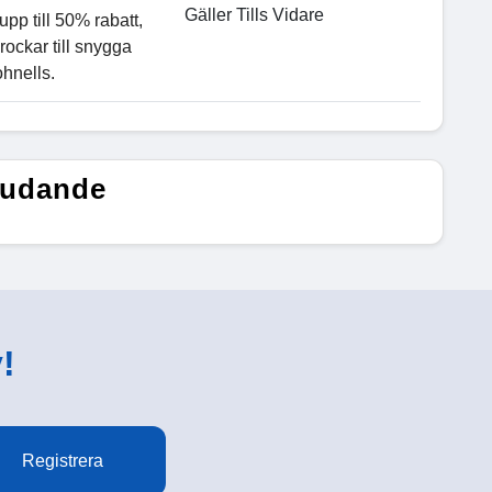
Gäller Tills Vidare
upp till 50% rabatt,
rockar till snygga
hnells.
bjudande
!
Registrera