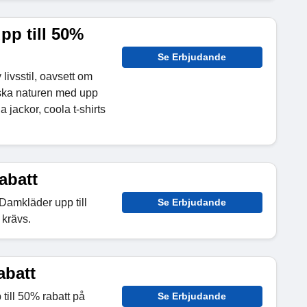
pp till 50%
Se Erbjudande
 livsstil, oavsett om
orska naturen med upp
a jackor, coola t-shirts
abatt
Damkläder upp till
Se Erbjudande
 krävs.
abatt
till 50% rabatt på
Se Erbjudande