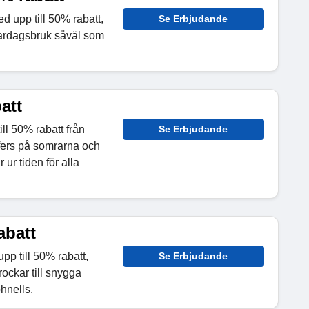
d upp till 50% rabatt,
Se Erbjudande
 vardagsbruk såväl som
att
ill 50% rabatt från
Se Erbjudande
afers på somrarna och
ur tiden för alla
abatt
upp till 50% rabatt,
Se Erbjudande
ockar till snygga
hnells.