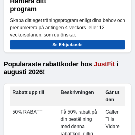
Hantera ditt
program
Skapa ditt eget träningsprogram enligt dina behov och
prenumerera på antingen 4-veckors- eller 12-
veckorsplanen, som du önskar.
Se Erbjudande
Populäraste rabattkoder hos
JustFit
i
augusti 2026!
Rabatt upp till
Beskrivningen
Går ut
den
50% RABATT
Få 50% rabatt på
Gäller
din beställning
Tills
med denna
Vidare
rabattkod, giltig