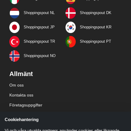
Shoppingspout NL
Shoppingspout DK
Shoppingspout JP
Shoppingspout KR
Shoppingspout TR
Shoppingspout PT
Shoppingspout NO
Allmänt
Om oss
Kontakta oss
Företagsuppgifter
sekretesspolicy
Cookiehantering
Blogg
Vi och våra utvalda partners använder cookies eller liknande