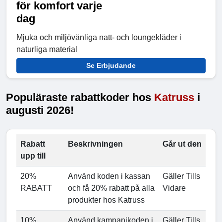
för komfort varje
dag
Mjuka och miljövänliga natt- och loungekläder i
naturliga material
Se Erbjudande
Populäraste rabattkoder hos
Katruss
i
augusti 2026!
Rabatt
Beskrivningen
Går ut den
upp till
20%
Använd koden i kassan
Gäller Tills
RABATT
och få 20% rabatt på alla
Vidare
produkter hos Katruss
10%
Använd kampanjkoden i
Gäller Tills