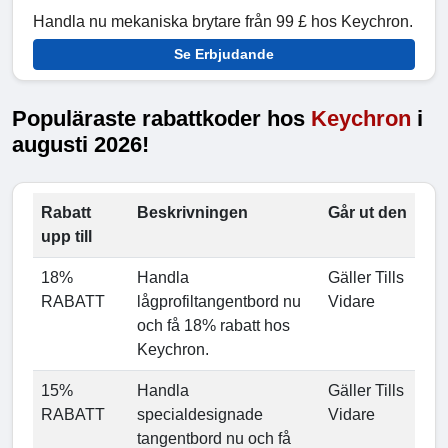
Handla nu mekaniska brytare från 99 £ hos Keychron.
Se Erbjudande
Populäraste rabattkoder hos
Keychron
i
augusti 2026!
Rabatt
Beskrivningen
Går ut den
upp till
18%
Handla
Gäller Tills
RABATT
lågprofiltangentbord nu
Vidare
och få 18% rabatt hos
Keychron.
15%
Handla
Gäller Tills
RABATT
specialdesignade
Vidare
tangentbord nu och få