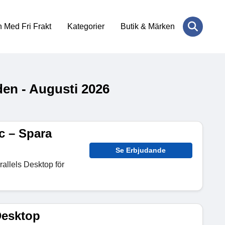
 Med Fri Frakt
Kategorier
Butik & Märken
den - Augusti 2026
c – Spara
Se Erbjudande
allels Desktop för
Desktop