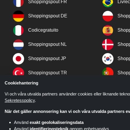
Shoppingspout FR
Livre
Shoppingspout DE
Shopp
Codicegratuito
Shopp
Shoppingspout NL
Shopp
Shoppingspout JP
Shopp
Shoppingspout TR
Shopp
Cookiehantering
Shoppingspout NO
Vi och våra utvalda partners använder cookies eller liknande tekno
Sekretesspolicy
.
När det gäller annonsering kan vi och våra utvalda partners ev
Använd
exakt geolokaliseringsdata
Använd
identifieringsteknik
genom enhetsanalys