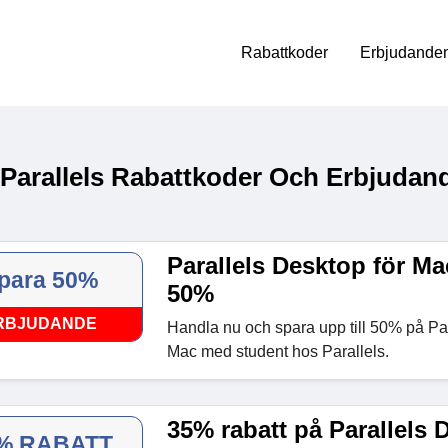
Rabattkoder
Erbjudanden
 Parallels Rabattkoder Och Erbjudan
Parallels Desktop för Ma
para 50%
50%
RBJUDANDE
Handla nu och spara upp till 50% på Par
Mac med student hos Parallels.
35% rabatt på Parallels 
% RABATT