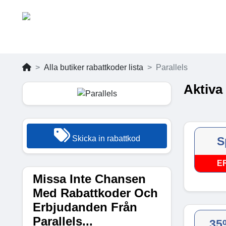
Alla butiker rabattkoder lista
Parallels
Aktiva
Skicka in rabattkod
S
E
Missa Inte Chansen
Med Rabattkoder Och
Erbjudanden Från
Parallels...
35