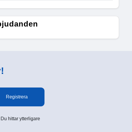
rbjudanden
!
Registrera
u hittar ytterligare