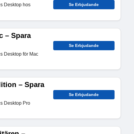
ls Desktop hos
Se Erbjudande
c – Spara
Se Erbjudande
ls Desktop för Mac
ition – Spara
Se Erbjudande
ls Desktop Pro
itären –