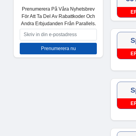
Prenumerera På Våra Nyhetsbrev
E
För Att Ta Del Av Rabattkoder Och
Andra Erbjudanden Från Parallels.
S
Prenumerera nu
E
S
E