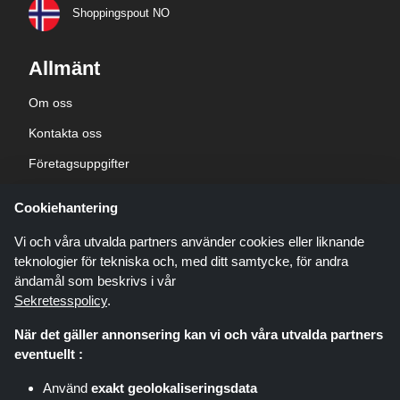
Shoppingspout NO
Allmänt
Om oss
Kontakta oss
Företagsuppgifter
sekretesspolicy
Cookiehantering
Blogg
Vi och våra utvalda partners använder cookies eller liknande
teknologier för tekniska och, med ditt samtycke, för andra
ändamål som beskrivs i vår
Sekretesspolicy
.
När det gäller annonsering kan vi och våra utvalda partners
Shoppingspout.com/se är en webbplats som presenterar erbjudanden,
eventuellt :
rabatter och kuponger; dessa erbjudanden eller erbjudanden görs
tillgängliga via olika affiliate-nätverk. Shoppingspout.com/se eller dess
Använd
exakt geolokaliseringsdata
personal är inte inblandade när du köper via dessa länkar,