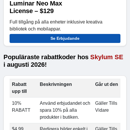
Luminar Neo Max
License – $129
Full tillgång på alla enheter inklusive kreativa
bibliotek och mobilappar.
Se Erbjudande
Populäraste rabattkoder hos
Skylum SE
i augusti 2026!
Rabatt
Beskrivningen
Går ut den
upp till
10%
Använd erbjudandet och
Gäller Tills
RABATT
spara 10% på alla
Vidare
produkter i butiken.
$4.99
Redigera bilder enkelt i
Gäller Tills