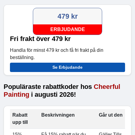
479 kr
ERBJUDANDE
Fri frakt över 479 kr
Handla för minst 479 kr och få fri frakt på din
beställning.
Se Erbjudande
Populäraste rabattkoder hos
Cheerful
Painting
i augusti 2026!
Rabatt
Beskrivningen
Går ut den
upp till
15%
Få 15% rabatt när du
Gäller Tills