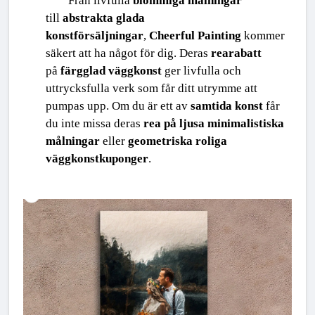
Från livfulla 
blommiga målningar
till 
abstrakta glada 
konstförsäljningar
, 
Cheerful Painting
 kommer 
säkert att ha något för dig. Deras 
rearabatt
på 
färgglad väggkonst
 ger livfulla och 
uttrycksfulla verk som får ditt utrymme att 
pumpas upp. Om du är ett av 
samtida konst
 får 
du inte missa deras 
rea på ljusa minimalistiska 
målningar
 eller 
geometriska roliga 
väggkonstkuponger
.