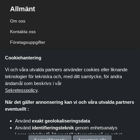
Allmänt
Om oss
Kontakta oss
Företagsuppgifter
sekretesspolicy
Cookiehantering
Blogg
Vi och våra utvalda partners använder cookies eller liknande
teknologier för tekniska och, med ditt samtycke, för andra
ändamål som beskrivs i vår
Sekretesspolicy
.
När det gäller annonsering kan vi och våra utvalda partners
Shoppingspout.com/se är en webbplats som presenterar erbjudanden,
eventuellt :
rabatter och kuponger; dessa erbjudanden eller erbjudanden görs
tillgängliga via olika affiliate-nätverk. Shoppingspout.com/se eller dess
Använd
exakt geolokaliseringsdata
personal är inte inblandade när du köper via dessa länkar,
Använd
identifieringsteknik
genom enhetsanalys
Shoppingspout.com/se tjänar endast provision genom dessa
länkar/erbjudanden.
Lagra och/eller få åtkomst till information på en enhet
Copyright © 2026 shoppingspout.com/se Alla rättigheter förbehållna.