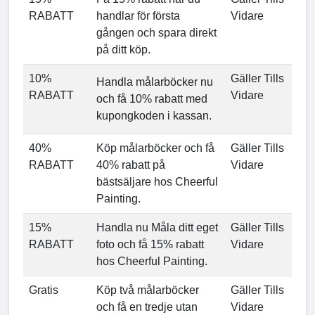
RABATT
handlar för första
Vidare
gången och spara direkt
på ditt köp.
10%
Gäller Tills
Handla målarböcker nu
RABATT
Vidare
och få 10% rabatt med
kupongkoden i kassan.
40%
Köp målarböcker och få
Gäller Tills
RABATT
40% rabatt på
Vidare
bästsäljare hos Cheerful
Painting.
15%
Handla nu Måla ditt eget
Gäller Tills
RABATT
foto och få 15% rabatt
Vidare
hos Cheerful Painting.
Gratis
Köp två målarböcker
Gäller Tills
och få en tredje utan
Vidare