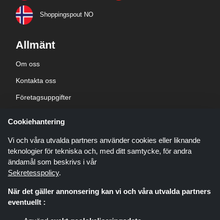
Shoppingspout NO
Allmänt
Om oss
Kontakta oss
Företagsuppgifter
sekretesspolicy
Cookiehantering
Blogg
Vi och våra utvalda partners använder cookies eller liknande
teknologier för tekniska och, med ditt samtycke, för andra
ändamål som beskrivs i vår
Sekretesspolicy
.
När det gäller annonsering kan vi och våra utvalda partners
Shoppingspout.com/se är en webbplats som presenterar erbjudanden,
eventuellt :
rabatter och kuponger; dessa erbjudanden eller erbjudanden görs
tillgängliga via olika affiliate-nätverk. Shoppingspout.com/se eller dess