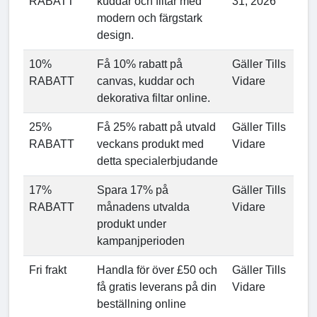
RABATT
kuddar och filtar med
31, 2026
modern och färgstark
design.
10%
Få 10% rabatt på
Gäller Tills
RABATT
canvas, kuddar och
Vidare
dekorativa filtar online.
25%
Få 25% rabatt på utvald
Gäller Tills
RABATT
veckans produkt med
Vidare
detta specialerbjudande
17%
Spara 17% på
Gäller Tills
RABATT
månadens utvalda
Vidare
produkt under
kampanjperioden
Fri frakt
Handla för över £50 och
Gäller Tills
få gratis leverans på din
Vidare
beställning online