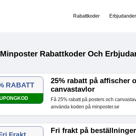
Rabattkoder
Erbjudanden
 Minposter Rabattkoder Och Erbjuda
25% rabatt på affischer 
% RABATT
canvastavlor
UPONGKOD
Få 25% rabatt på posters och canvastav
använda koden på minposter.se
Fri frakt på beställninge
Fri Frakt