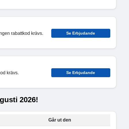
ingen rabattkod krävs.
Se Erbjudande
kod krävs.
Se Erbjudande
gusti 2026!
Går ut den