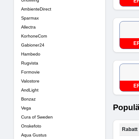
E
AmbienteDirect
Sparmax
Allectra
KorhoneCom
E
Gabioner24
Hambedo
Rugvista
Formovie
Valostore
E
AndLight
Bonzaz
Populä
Vega
Cura of Sweden
Onskefoto
Rabatt 
Aqua Gustus