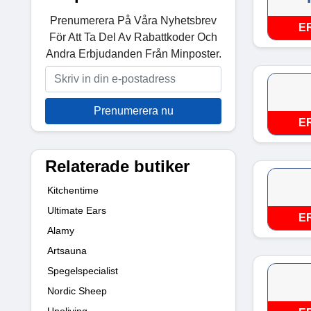
Prenumerera På Våra Nyhetsbrev
E
För Att Ta Del Av Rabattkoder Och
Andra Erbjudanden Från Minposter.
Prenumerera nu
E
Relaterade butiker
Kitchentime
Ultimate Ears
E
Alamy
Artsauna
Spegelspecialist
Nordic Sheep
Unoliving