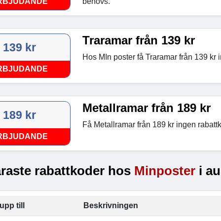
RBJUDANDE
behövs.
Traramar från 139 kr
139 kr
Hos MIn poster få Traramar från 139 kr 
RBJUDANDE
Metallramar från 189 kr
189 kr
Få Metallramar från 189 kr ingen rabatt
RBJUDANDE
raste rabattkoder hos
Minposter
i au
upp till
Beskrivningen