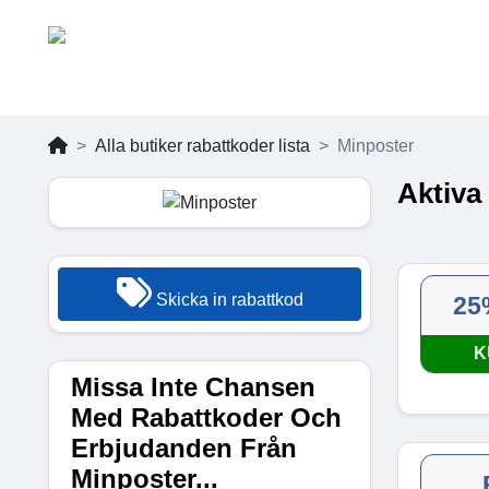
Alla butiker rabattkoder lista
Minposter
Aktiva
Skicka in rabattkod
25
K
Missa Inte Chansen
Med Rabattkoder Och
Erbjudanden Från
Minposter...