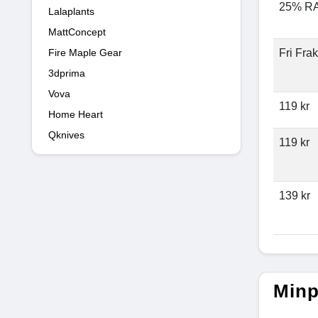
25% R
Lalaplants
MattConcept
Fire Maple Gear
Fri Frak
3dprima
Vova
119 kr
Home Heart
Qknives
119 kr
139 kr
Minp