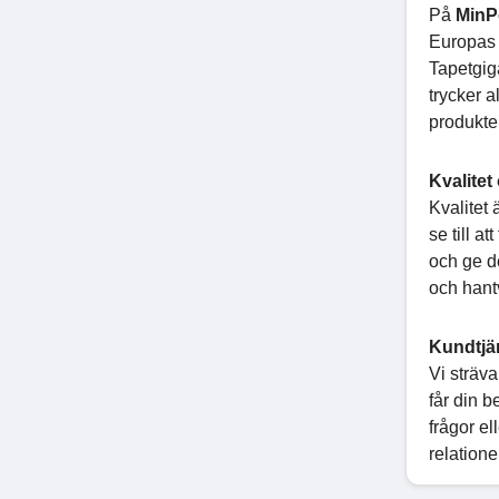
På
MinP
Europas 
Tapetgig
trycker 
produkter
Kvalitet
Kvalitet 
se till a
och ge d
och hantv
Kundtjä
Vi sträva
får din b
frågor el
relatione