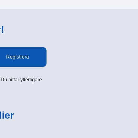
!
Registrera
u hittar ytterligare
ier