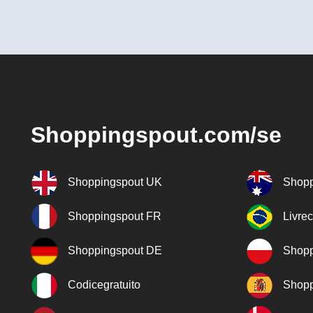
Shoppingspout.com/se
Shoppingspout UK
Shopp
Shoppingspout FR
Livre
Shoppingspout DE
Shopp
Codicegratuito
Shopp