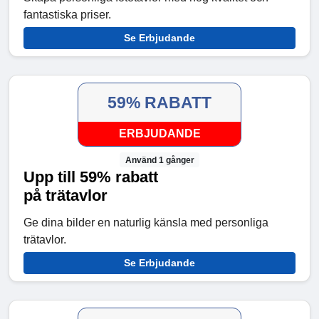
fantastiska priser.
Se Erbjudande
59% RABATT
ERBJUDANDE
Använd 1 gånger
Upp till 59% rabatt
på trätavlor
Ge dina bilder en naturlig känsla med personliga
trätavlor.
Se Erbjudande