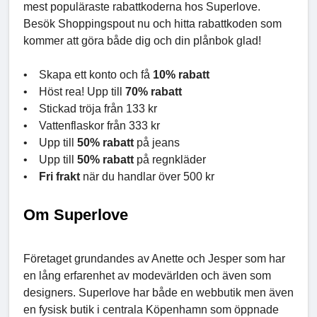
mest populäraste rabattkoderna hos Superlove.
Besök Shoppingspout nu och hitta rabattkoden som
kommer att göra både dig och din plånbok glad!
• Skapa ett konto och få
10% rabatt
• Höst rea! Upp till
70% rabatt
• Stickad tröja från 133 kr
• Vattenflaskor från 333 kr
• Upp till
50% rabatt
på jeans
• Upp till
50% rabatt
på regnkläder
•
Fri frakt
när du handlar över 500 kr
Om Superlove
Företaget grundandes av Anette och Jesper som har
en lång erfarenhet av modevärlden och även som
designers. Superlove har både en webbutik men även
en fysisk butik i centrala Köpenhamn som öppnade