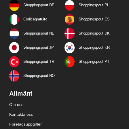
Shoppingspout DE
Shoppingspout PL
Codicegratuito
Shoppingspout ES
Shoppingspout NL
Shoppingspout DK
Shoppingspout JP
Shoppingspout KR
Shoppingspout TR
Shoppingspout PT
Shoppingspout NO
Allmänt
Om oss
Kontakta oss
Företagsuppgifter