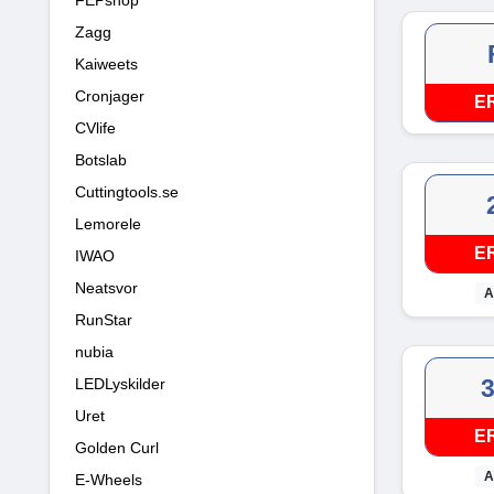
Zagg
Kaiweets
Cronjager
E
CVlife
Botslab
Cuttingtools.se
Lemorele
E
IWAO
Neatsvor
A
RunStar
nubia
LEDLyskilder
Uret
E
Golden Curl
A
E-Wheels