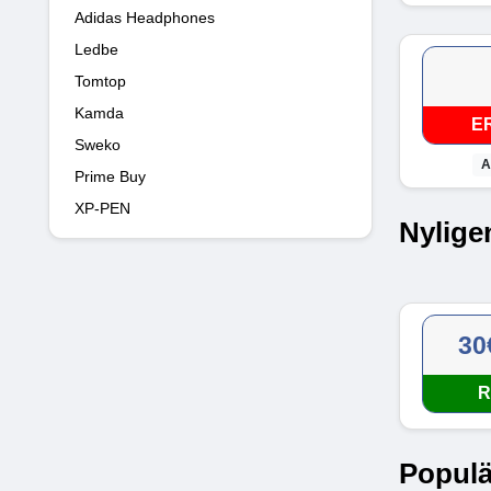
Adidas Headphones
Ledbe
Tomtop
Kamda
E
Sweko
A
Prime Buy
XP-PEN
Nylige
30
R
Populä