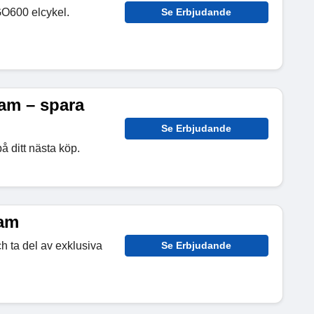
GO600 elcykel.
Se Erbjudande
m – spara
Se Erbjudande
ditt nästa köp.
am
ta del av exklusiva
Se Erbjudande