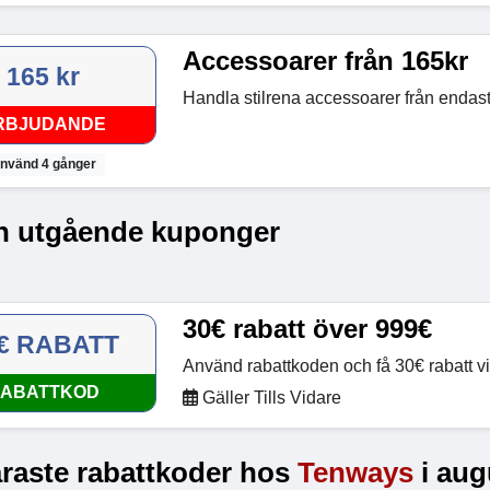
Accessoarer från 165kr
165 kr
Handla stilrena accessoarer från endas
RBJUDANDE
nvänd 4 gånger
n utgående kuponger
30€ rabatt över 999€
€ RABATT
Använd rabattkoden och få 30€ rabatt v
ABATTKOD
Gäller Tills Vidare
raste rabattkoder hos
Tenways
i aug