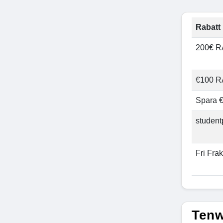
Rabatt 
200€ 
€100 
Spara 
studen
Fri Frak
Tenw