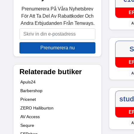
Prenumerera På Våra Nyhetsbrev
E
För Att Ta Del Av Rabattkoder Och
Andra Erbjudanden Från Tenways.
A
Prenumerera nu
S
E
Relaterade butiker
A
Apuls24
Barbershop
stu
Pricenet
ZERO Halliburton
E
AV Access
A
Sequre
FEPshop