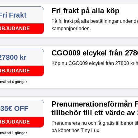
Fri frakt på alla köp
Fri Frakt
Få fri frakt på alla beställningar under d
RBJUDANDE
kampanjperioden.
CGO009 elcykel från 278
27800 kr
Köp nu CGO009 elcykel från 27800 kr 
RBJUDANDE
nvänd 4 gånger
Prenumerationsförmån F
335€ OFF
tillbehör till ett värde av
RBJUDANDE
Prenumerera nu och få gratis tillbehör ti
på köpet hos Tiny Lux.
nvänd 1 gånger