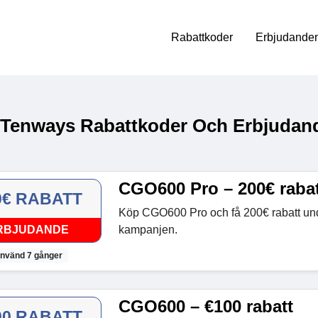
Rabattkoder
Erbjudanden
 Tenways Rabattkoder Och Erbjudand
CGO600 Pro – 200€ rabat
0€ RABATT
Köp CGO600 Pro och få 200€ rabatt und
RBJUDANDE
kampanjen.
nvänd 7 gånger
CGO600 – €100 rabatt
00 RABATT