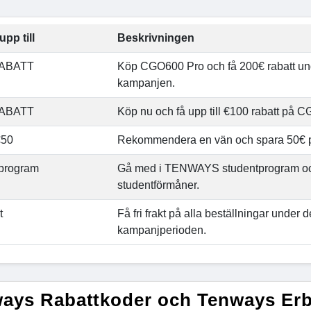
upp till
Beskrivningen
RABATT
Köp CGO600 Pro och få 200€ rabatt und
kampanjen.
RABATT
Köp nu och få upp till €100 rabatt på 
€50
Rekommendera en vän och spara 50€ på
tprogram
Gå med i TENWAYS studentprogram och
studentförmåner.
t
Få fri frakt på alla beställningar under 
kampanjperioden.
ays Rabattkoder och Tenways Er