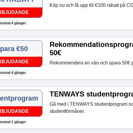
Köp nu och få upp till €100 rabatt på C
RBJUDANDE
nvänd 4 gånger
Rekommendationsprogra
para €50
50€
RBJUDANDE
Rekommendera en vän och spara 50€ på 
nvänd 4 gånger
TENWAYS studentprogr
dentprogram
Gå med i TENWAYS studentprogram och 
RBJUDANDE
studentförmåner.
nvänd 1 gånger