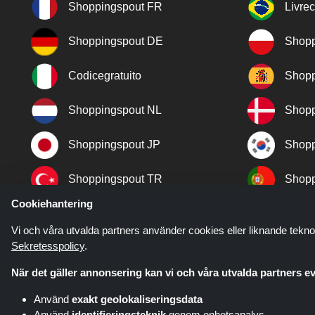
Shoppingspout FR
Livre
Shoppingspout DE
Shopp
Codicegratuito
Shopp
Shoppingspout NL
Shopp
Shoppingspout JP
Shopp
Shoppingspout TR
Shopp
Cookiehantering
Shoppingspout NO
Vi och våra utvalda partners använder cookies eller liknande tekno
Sekretesspolicy
.
När det gäller annonsering kan vi och våra utvalda partners ev
Använd
exakt geolokaliseringsdata
Använd
identifieringsteknik
genom enhetsanalys