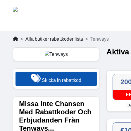
Alla butiker rabattkoder lista
Tenways
Aktiva
Skicka in rabattkod
20
E
Missa Inte Chansen
A
Med Rabattkoder Och
Erbjudanden Från
Tenways...
€1