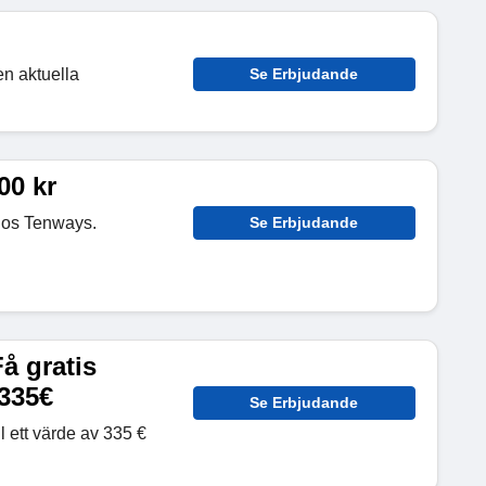
en aktuella
Se Erbjudande
00 kr
hos Tenways.
Se Erbjudande
å gratis
 335€
Se Erbjudande
ll ett värde av 335 €