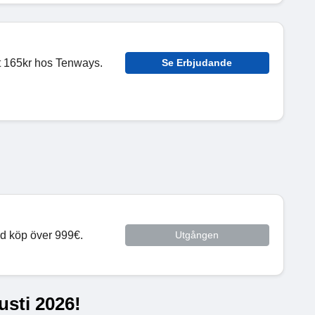
t 165kr hos Tenways.
Se Erbjudande
id köp över 999€.
Utgången
usti 2026!