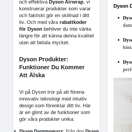
och effektiva
Dyson Airwrap
, vi
Dyson 
konstruerar produkter som varar
och faktiskt gör en skillnad i ditt
Dys
liv. Och med våra
rabattkoder
damm
för Dyson
behöver du inte vänta
längre för att känna denna kvalitet
Dys
utan att betala mycket.
bäst
Dyson Produkter:
Dys
Funktioner Du Kommer
perf
Att Älska
Vi på Dyson tror på att förena
innovativ teknologi med intuitiv
design som förenklar ditt liv. Här
är en glimt av de funktioner som
gör våra produkter unika:
Dyson Dammsugare
: Från den 
Dyson trådlösa dam