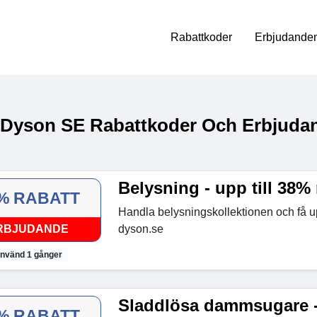
Rabattkoder
Erbjudanden
 Dyson SE Rabattkoder Och Erbjudan
Belysning - upp till 38% 
% RABATT
Handla belysningskollektionen och få up
RBJUDANDE
dyson.se
nvänd 1 gånger
Sladdlösa dammsugare - 
% RABATT