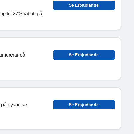
Se Erbjudande
 till 27% rabatt på
numererar på
Se Erbjudande
kr på dyson.se
Se Erbjudande