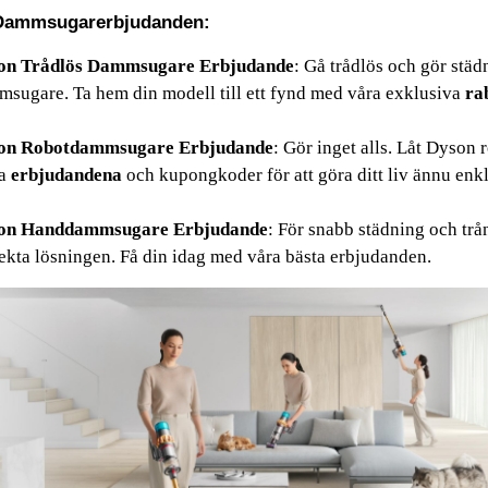
Dammsugarerbjudanden:
on Trådlös Dammsugare Erbjudande
: Gå trådlös och gör städ
sugare. Ta hem din modell till ett fynd med våra exklusiva 
ra
on Robotdammsugare Erbjudande
: Gör inget alls. Låt Dyson
a 
erbjudandena 
och kupongkoder för att göra ditt liv ännu enkl
on Handdammsugare Erbjudande
: För snabb städning och t
ekta lösningen. Få din idag med våra bästa erbjudanden.
msugaren
 med sin otroliga kraft till den hands-free undret m