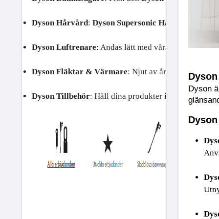
Dyson Hårvård
: 
Dyson Supersonic Hårtork
 och 
Dys
Dyson Luftrenare
: Andas lätt med våra luftrenare, ko
Dyson Fläktar & Värmare
: Njut av året runt-komfor
Dyson 
Dyson är
Dyson Tillbehör
: Håll dina produkter i optimalt ski
glänsand
Dyson
Dys
Anv
Dys
Utny
Dys