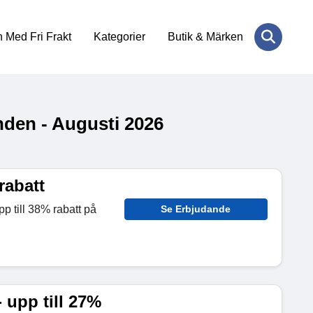
 Med Fri Frakt
Kategorier
Butik & Märken
den - Augusti 2026
rabatt
p till 38% rabatt på
Se Erbjudande
upp till 27%