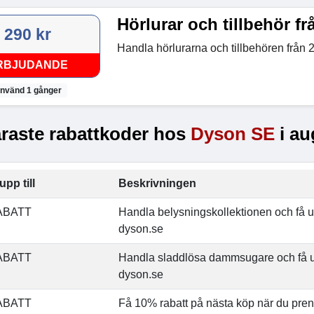
Hörlurar och tillbehör fr
290 kr
Handla hörlurarna och tillbehören från 
RBJUDANDE
nvänd 1 gånger
raste rabattkoder hos
Dyson SE
i au
upp till
Beskrivningen
ABATT
Handla belysningskollektionen och få up
dyson.se
ABATT
Handla sladdlösa dammsugare och få up
dyson.se
ABATT
Få 10% rabatt på nästa köp när du pre