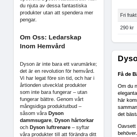
du njuta av dessa fantastiska
produkter utan att spendera mer
Fri frakt
pengar.
290 kr
Om Oss: Ledarskap
Inom Hemvård
Dyso
Dyson är inte bara ett varumärke;
det är en revolution för hemvård.
Få de B
Vi har legat före sin tid, och har i
årtionden utvecklat produkter
Om du n
som inte bara fungerar – utan
eleganta
fungerar bättre. Genom vårt
här komm
mångsidiga produktutbud –
sammanst
såsom våra
Dyson
det bäs
dammsugare
,
Dyson hårtorkar
Oavsett
och
Dyson luftrenare
– syftar
behöver.
våra produkter till att förändra ditt