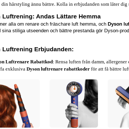
 din hårstyling ännu bättre. Kolla in erbjudanden som låter dig 
 Luftrening: Andas Lättare Hemma
er alla om renare och fräschare luft hemma, och 
Dyson lu
 sina stiliga utseenden och bättre prestanda gör Dyson-produ
 Luftrening Erbjudanden:
ugare
 är i en liga för sig. Sugkraften är galen och den är så lätt!
on Luftrenare Rabattkod
: Rensa luften från damm, allergener 
snabbt utan att skada det, och den är superenkel att använda!"
fa exklusiva 
Dyson luftrenare rabattkoder
 för att få bättre l
 hus så mycket. Den är tyst, effektiv och jag kan verkligen känna