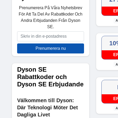
Prenumerera På Våra Nyhetsbrev
E
För Att Ta Del Av Rabattkoder Och
Andra Erbjudanden Från Dyson
A
SE.
10
Prenumerera nu
E
A
Dyson SE
Rabattkoder och
Dyson SE Erbjudande
E
Välkommen till Dyson:
Där Teknologi Möter Det
A
Dagliga Livet