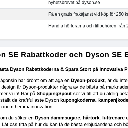
nyhetsbrevet på dyson.se
Få en gratis frakttjänst vid köp för 250 
Handla hörlurarna och tillbehören från 
n SE Rabattkoder och Dyson SE 
ästa Dyson Rabattkoderna & Spara Stort på Innovativa P
ågonsin har drömt om att äga en 
Dyson-produkt
, är du in
 design är Dyson-produkter några av de bästa på marknaden. Vi
er vi in! Här på 
ShoppingSpout 
ser vi till att du aldrig be
ällt de kraftfullaste Dyson 
kupongkoderna
, 
kampanjkode
ta inom hemmainnovation.
 om du söker en 
Dyson dammsugare
, 
hårtork
, 
luftrenare
 
 Låt oss titta på hur du kan få de bästa erbjudandena och b