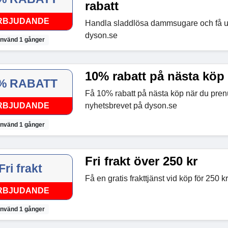
rabatt
RBJUDANDE
Handla sladdlösa dammsugare och få upp
dyson.se
nvänd 1 gånger
10% rabatt på nästa köp
% RABATT
Få 10% rabatt på nästa köp när du pre
RBJUDANDE
nyhetsbrevet på dyson.se
nvänd 1 gånger
Fri frakt över 250 kr
Fri frakt
Få en gratis frakttjänst vid köp för 250 
RBJUDANDE
nvänd 1 gånger