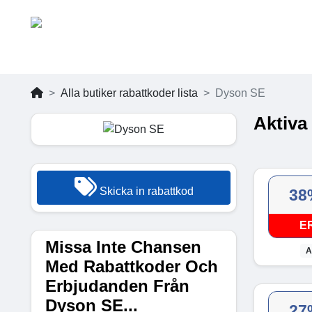
Alla butiker rabattkoder lista
Dyson SE
Aktiva
Skicka in rabattkod
38
E
Missa Inte Chansen
A
Med Rabattkoder Och
Erbjudanden Från
Dyson SE...
27