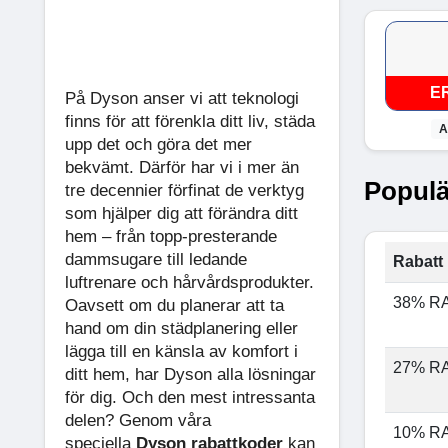
E
På Dyson anser vi att teknologi
finns för att förenkla ditt liv, städa
A
upp det och göra det mer
bekvämt. Därför har vi i mer än
Populä
tre decennier förfinat de verktyg
som hjälper dig att förändra ditt
hem – från topp-presterande
dammsugare till ledande
Rabatt 
luftrenare och hårvårdsprodukter.
38% R
Oavsett om du planerar att ta
hand om din städplanering eller
lägga till en känsla av komfort i
27% R
ditt hem, har Dyson alla lösningar
för dig. Och den mest intressanta
delen? Genom våra
10% R
speciella
Dyson rabattkoder
kan