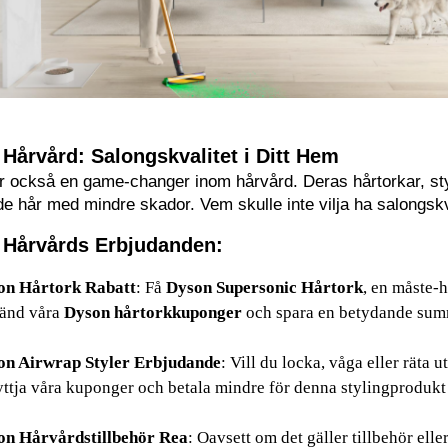
on Airwrap
 torkar inte bara ditt hår – de skyddar det också m
nstruerade för att fånga föroreningar och allergener och lämna l
t med Dysons effektiva och tysta fläktar och värmare som håller
Hårvård: Salongskvalitet i Ditt Hem
 också en game-changer inom hårvård. Deras hårtorkar, styler
ck med Dysons ersättningsdelar och dammsugaraccessoarer, nu r
e hår med mindre skador. Vem skulle inte vilja ha salongskva
 Hårvårds Erbjudanden:
on Hårtork Rabatt
: Få 
Dyson Supersonic Hårtork
, en måste-h
änd våra 
Dyson hårtorkkuponger
 och spara en betydande sum
on Airwrap Styler Erbjudande
: Vill du locka, våga eller räta 
ttja våra kuponger och betala mindre för denna stylingprodukt 
on Hårvårdstillbehör Rea
: Oavsett om det gäller tillbehör elle