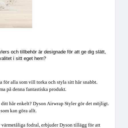
ot värmeskador medan de ger dig professionell stylingkvalitet.
uften i ditt hem frisk och ren.
 din plats på den idealiska temperaturen.
s och tillbehör är designade för att ge dig slätt, 
abatterade när du använder våra exklusiva koder.
litet i sitt eget hem?
a för alla som vill torka och styla sitt hår snabbt. 
ma på denna fantastiska produkt.
ut ditt hår enkelt? Dyson Airwrap Styler gör det möjligt. 
som kan göra allt.
r värmetåliga fodral, erbjuder Dyson tillägg för att 