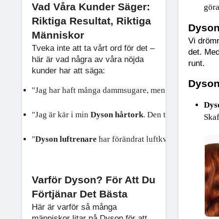
Vad Våra Kunder Säger:
göra
Riktiga Resultat, Riktiga
Dyson
Människor
Vi drömm
Tveka inte att ta vårt ord för det –
det. Med
här är vad några av våra nöjda
runt.
kunder har att säga:
Dyson
"Jag har haft många dammsugare, men 
Dyson damms
Dys
"Jag är kär i min 
Dyson hårtork
. Den torkar mitt hår 
Skaf
"
Dyson luftrenare
 har förändrat luftkvaliteten i mitt
Varför Dyson? För Att Du
Förtjänar Det Bästa
Här är varför så många
människor litar på Dyson för att