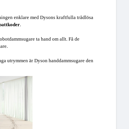
ningen enklare med Dysons kraftfulla trådlösa 
battkoder
.
 robotdammsugare ta hand om allt. Få de 
are.
rånga utrymmen är Dyson handdammsugare den 
ed en robotdammsugare, är Dyson-dammsugare designade för dju