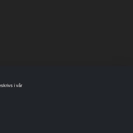
skrivs i vår
bjudanden eller erbjudanden görs