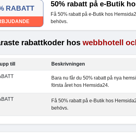
50% rabatt på e-Butik h
% RABATT
Få 50% rabatt på e-Butik hos Hemsida2
RBJUDANDE
behövs.
raste rabattkoder hos
webbhotell o
upp till
Beskrivningen
ABATT
Bara nu får du 50% rabatt på nya hem
första året hos Hemsida24.
ABATT
Få 50% rabatt på e-Butik hos Hemsida2
behövs.