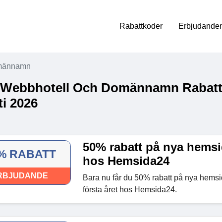
Rabattkoder
Erbjudanden
omännamn
 Webbhotell Och Domännamn Rabatt
i 2026
50% rabatt på nya hems
% RABATT
hos Hemsida24
RBJUDANDE
Bara nu får du 50% rabatt på nya hem
första året hos Hemsida24.