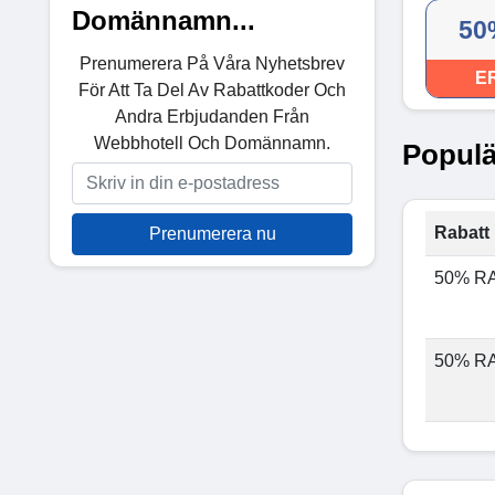
Domännamn...
50
Prenumerera På Våra Nyhetsbrev
E
För Att Ta Del Av Rabattkoder Och
Andra Erbjudanden Från
Webbhotell Och Domännamn.
Populä
Rabatt 
Prenumerera nu
50% R
50% R