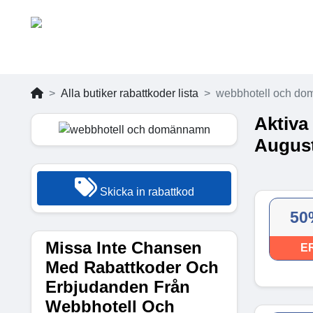
Alla butiker rabattkoder lista
webbhotell och d
Aktiva
August
Skicka in rabattkod
50
Missa Inte Chansen
E
Med Rabattkoder Och
Erbjudanden Från
Webbhotell Och