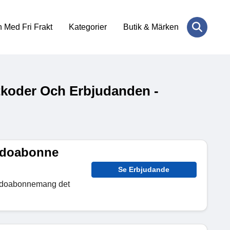
 Med Fri Frakt
Kategorier
Butik & Märken
koder Och Erbjudanden -
idoabonne
Se Erbjudande
sidoabonnemang det