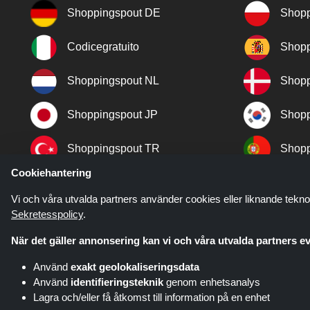
Shoppingspout DE
Shopp
Codicegratuito
Shopp
Shoppingspout NL
Shopp
Shoppingspout JP
Shopp
Shoppingspout TR
Shopp
Cookiehantering
Shoppingspout NO
Vi och våra utvalda partners använder cookies eller liknande tekno
Sekretesspolicy
.
När det gäller annonsering kan vi och våra utvalda partners ev
Använd
exakt geolokaliseringsdata
Använd
identifieringsteknik
genom enhetsanalys
Lagra och/eller få åtkomst till information på en enhet
Shoppingspout.com/se är en webb