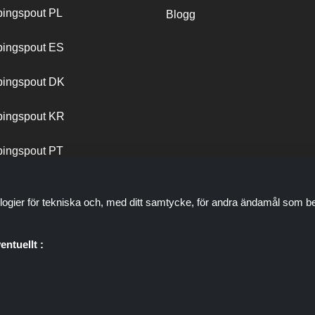
ingspout PL
Blogg
ingspout ES
ingspout DK
ingspout KR
ingspout PT
logier för tekniska och, med ditt samtycke, för andra ändamål som be
entuellt :
plats som presenterar erbjudanden, rabatter och kuponger; dessa er