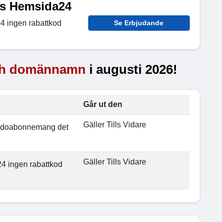
os Hemsida24
4 ingen rabattkod
Se Erbjudande
ch domännamn
i augusti 2026!
Går ut den
Gäller Tills Vidare
sidoabonnemang det
Gäller Tills Vidare
4 ingen rabattkod