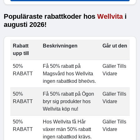
Populäraste rabattkoder hos
Wellvita
i
augusti 2026!
Rabatt
Beskrivningen
Går ut den
upp till
50%
Få 50% rabatt på
Gäller Tills
RABATT
Magsvård hos Wellvita
Vidare
ingen rabattkod bheövs.
50%
Få 50% rabatt på Ögon
Gäller Tills
RABATT
bryr sig produkter hos
Vidare
Wellvita köp nu!
50%
Hos Wellvita få Hår
Gäller Tills
RABATT
växer män 50% rabatt
Vidare
ingen rabattkod krävs.