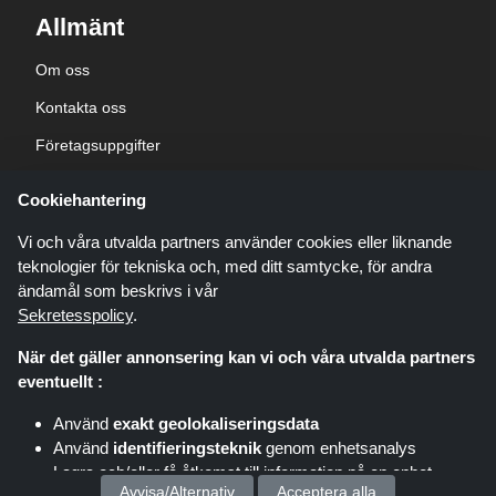
Allmänt
Om oss
Kontakta oss
Företagsuppgifter
sekretesspolicy
Cookiehantering
Blogg
Vi och våra utvalda partners använder cookies eller liknande
teknologier för tekniska och, med ditt samtycke, för andra
ändamål som beskrivs i vår
Sekretesspolicy
.
När det gäller annonsering kan vi och våra utvalda partners
Shoppingspout.com/se är en webbplats som presenterar erbjudanden,
eventuellt :
rabatter och kuponger; dessa erbjudanden eller erbjudanden görs
tillgängliga via olika affiliate-nätverk. Shoppingspout.com/se eller dess
Använd
exakt geolokaliseringsdata
personal är inte inblandade när du köper via dessa länkar,
Använd
identifieringsteknik
genom enhetsanalys
Shoppingspout.com/se tjänar endast provision genom dessa
länkar/erbjudanden.
Lagra och/eller få åtkomst till information på en enhet
Copyright © 2026 shoppingspout.com/se Alla rättigheter förbehållna.
Avvisa/Alternativ
Acceptera alla