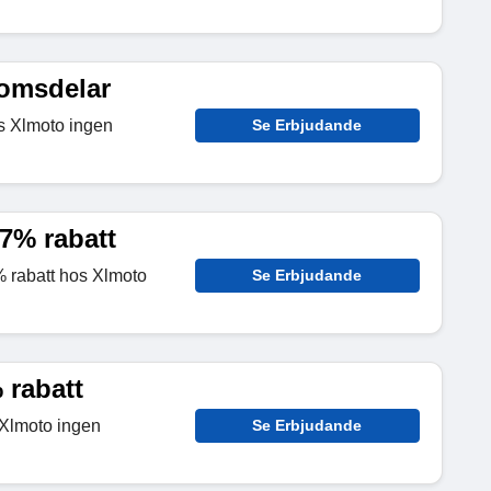
romsdelar
os Xlmoto ingen
Se Erbjudande
57% rabatt
% rabatt hos Xlmoto
Se Erbjudande
 rabatt
 Xlmoto ingen
Se Erbjudande