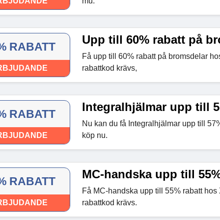
RBJUDANDE
mu.
Upp till 60% rabatt på b
% RABATT
Få upp till 60% rabatt på bromsdelar h
RBJUDANDE
rabattkod krävs,
Integralhjälmar upp till 
% RABATT
Nu kan du få Integralhjälmar upp till 57
RBJUDANDE
köp nu.
MC-handska upp till 55%
% RABATT
Få MC-handska upp till 55% rabatt hos
RBJUDANDE
rabattkod krävs.