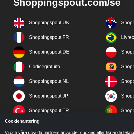
Shoppingspout.com/se
Shoppingspout UK
Shopp
Shoppingspout FR
Livre
Shoppingspout DE
Shopp
Codicegratuito
Shopp
Shoppingspout NL
Shopp
Shoppingspout JP
Shopp
Shoppingspout TR
Shopp
Cookiehantering
Shoppingspout NO
Vi och våra utvalda partners använder cookies eller liknande tekno