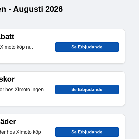
n - Augusti 2026
abatt
s Xlmoto köp nu.
Se Erbjudande
äskor
kor hos Xlmoto ingen
Se Erbjudande
läder
äder hos Xlmoto köp
Se Erbjudande