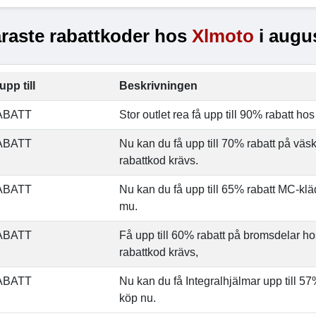
raste rabattkoder hos
Xlmoto
i augus
upp till
Beskrivningen
ABATT
Stor outlet rea få upp till 90% rabatt ho
ABATT
Nu kan du få upp till 70% rabatt på väs
rabattkod krävs.
ABATT
Nu kan du få upp till 65% rabatt MC-kl
mu.
ABATT
Få upp till 60% rabatt på bromsdelar h
rabattkod krävs,
ABATT
Nu kan du få Integralhjälmar upp till 5
köp nu.