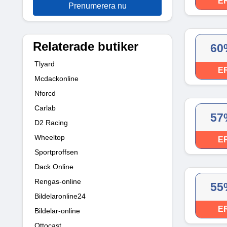
E
Prenumerera nu
Relaterade butiker
60
Tlyard
E
Mcdackonline
Nforcd
Carlab
57
D2 Racing
Wheeltop
E
Sportproffsen
Dack Online
Rengas-online
55
Bildelaronline24
E
Bildelar-online
Ottocast