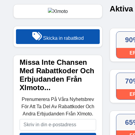
Aktiva
Skicka in rabattkod
90
E
Missa Inte Chansen
Med Rabattkoder Och
Erbjudanden Från
70
Xlmoto...
E
Prenumerera På Våra Nyhetsbrev
För Att Ta Del Av Rabattkoder Och
Andra Erbjudanden Från Xlmoto.
65