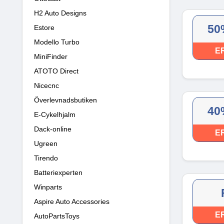
H2 Auto Designs
50
Estore
Modello Turbo
E
MiniFinder
ATOTO Direct
Nicecnc
Överlevnadsbutiken
40
E-Cykelhjalm
Dack-online
E
Ugreen
Tirendo
Batteriexperten
Winparts
Aspire Auto Accessories
E
AutoPartsToys