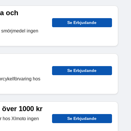
ja och
Se Erbjudande
ch smörjmedel ingen
Se Erbjudande
orcykelförvaring hos
r över 1000 kr
kr hos Xlmoto ingen
Se Erbjudande