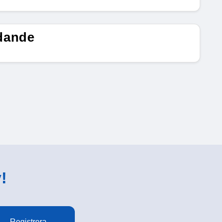
dande
!
Registrera