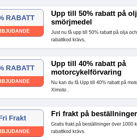
Upp till 50% rabatt på ol
% RABATT
smörjmedel
RBJUDANDE
Just nu få upp till 50% rabatt på olja o
rabattkod krävs,
Upp till 40% rabatt på
% RABATT
motorcykelförvaring
RBJUDANDE
Nu kan du få Upp till 40% rabatt på mot
Xlmoto .
Fri frakt på beställninge
Fri Frakt
Gratis frakt på beställninger över 1000 
RBJUDANDE
rabattkod krävs.