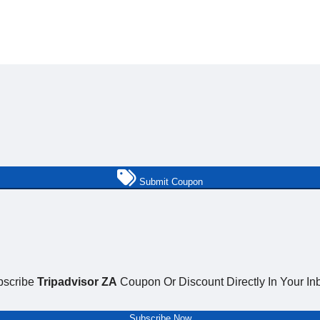
Submit Coupon
bscribe
Tripadvisor ZA
Coupon Or Discount Directly In Your In
Subscribe Now