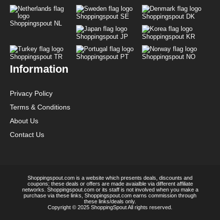
Shoppingspout SE
Shoppingspout DK
Shoppingspout NL
Shoppingspout JP
Shoppingspout KR
Shoppingspout TR
Shoppingspout PT
Shoppingspout NO
Information
Privacy Policy
Terms & Conditions
About Us
Contact Us
Shoppingspout.com is a website which presents deals, discounts and
coupons; these deals or offers are made avaialble via different affiliate
networks. Shoppingspout.com or its staff is not involved when you make a
purchase via these links, Shoppingspout.com earns commission through
these links/deals only.
Copyright © 2025 ShoppingSpout All rights reserved.