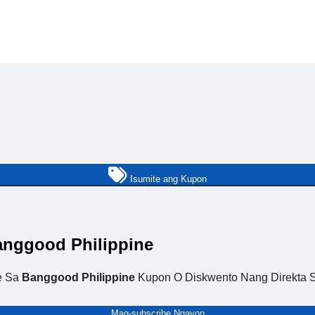
Isumite ang Kupon
nggood Philippine
e Sa
Banggood Philippine
Kupon O Diskwento Nang Direkta S
Mag-subscribe Ngayon