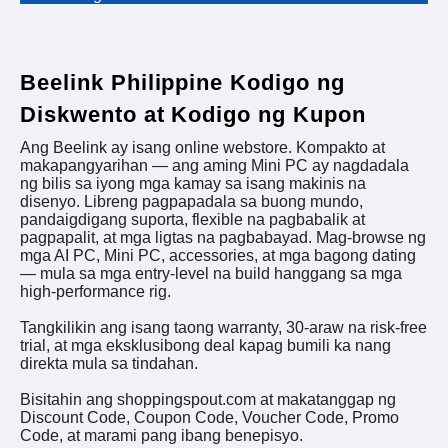
Beelink Philippine Kodigo ng
Diskwento at Kodigo ng Kupon
Ang Beelink ay isang online webstore. Kompakto at
makapangyarihan — ang aming Mini PC ay nagdadala
ng bilis sa iyong mga kamay sa isang makinis na
disenyo. Libreng pagpapadala sa buong mundo,
pandaigdigang suporta, flexible na pagbabalik at
pagpapalit, at mga ligtas na pagbabayad. Mag-browse ng
mga AI PC, Mini PC, accessories, at mga bagong dating
— mula sa mga entry-level na build hanggang sa mga
high-performance rig.
Tangkilikin ang isang taong warranty, 30-araw na risk-free
trial, at mga eksklusibong deal kapag bumili ka nang
direkta mula sa tindahan.
Bisitahin ang shoppingspout.com at makatanggap ng
Discount Code, Coupon Code, Voucher Code, Promo
Code, at marami pang ibang benepisyo.