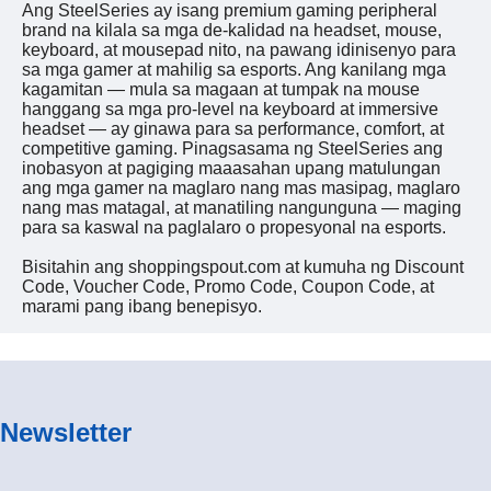
Ang SteelSeries ay isang premium gaming peripheral
brand na kilala sa mga de-kalidad na headset, mouse,
keyboard, at mousepad nito, na pawang idinisenyo para
sa mga gamer at mahilig sa esports. Ang kanilang mga
kagamitan — mula sa magaan at tumpak na mouse
hanggang sa mga pro-level na keyboard at immersive
headset — ay ginawa para sa performance, comfort, at
competitive gaming. Pinagsasama ng SteelSeries ang
inobasyon at pagiging maaasahan upang matulungan
ang mga gamer na maglaro nang mas masipag, maglaro
nang mas matagal, at manatiling nangunguna — maging
para sa kaswal na paglalaro o propesyonal na esports.
Bisitahin ang shoppingspout.com at kumuha ng Discount
Code, Voucher Code, Promo Code, Coupon Code, at
marami pang ibang benepisyo.
Newsletter