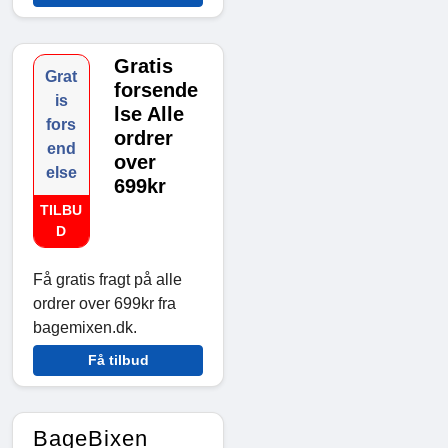
Gratis
Grat
forsende
is
lse Alle
fors
ordrer
end
over
else
699kr
TILBU
D
Få gratis fragt på alle
ordrer over 699kr fra
bagemixen.dk.
Få tilbud
BageBixen