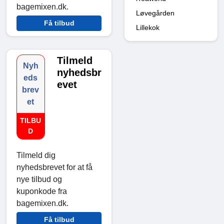
bagemixen.dk.
Løvegården
Få tilbud
Lillekok
Tilmeld
Nyh
nyhedsbr
eds
evet
brev
et
TILBU
D
Tilmeld dig
nyhedsbrevet for at få
nye tilbud og
kuponkode fra
bagemixen.dk.
Få tilbud