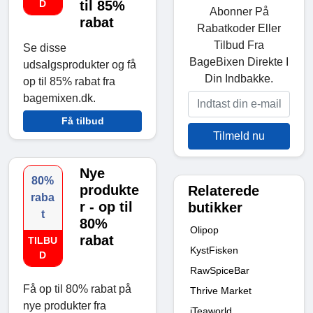
D
til 85%
Abonner På
rabat
Rabatkoder Eller
Tilbud Fra
Se disse
BageBixen Direkte I
udsalgsprodukter og få
Din Indbakke.
op til 85% rabat fra
bagemixen.dk.
Få tilbud
Tilmeld nu
Nye
80%
produkte
Relaterede
raba
r - op til
butikker
t
80%
Olipop
rabat
TILBU
KystFisken
D
RawSpiceBar
Få op til 80% rabat på
Thrive Market
nye produkter fra
iTeaworld