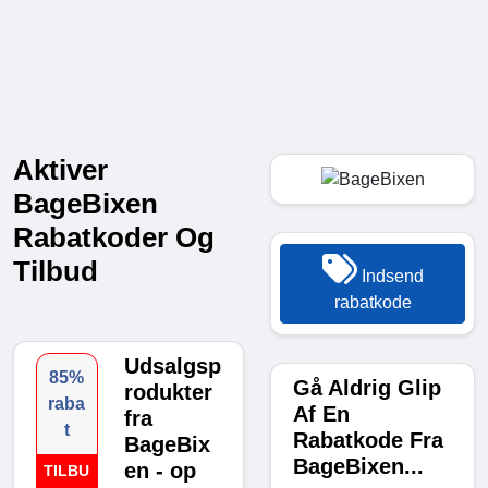
Aktiver
BageBixen
Rabatkoder Og
Tilbud
Indsend
rabatkode
Udsalgsp
85%
Gå Aldrig Glip
rodukter
raba
Af En
fra
t
Rabatkode Fra
BageBix
BageBixen...
en - op
TILBU