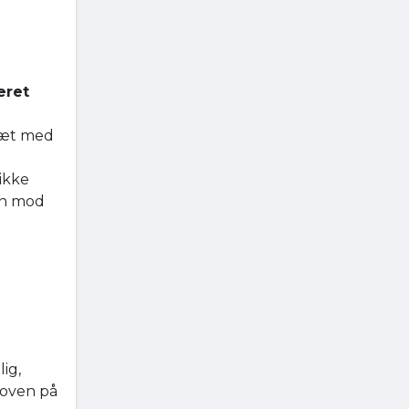
æret
sæt med
ikke
en mod
ig,
 oven på