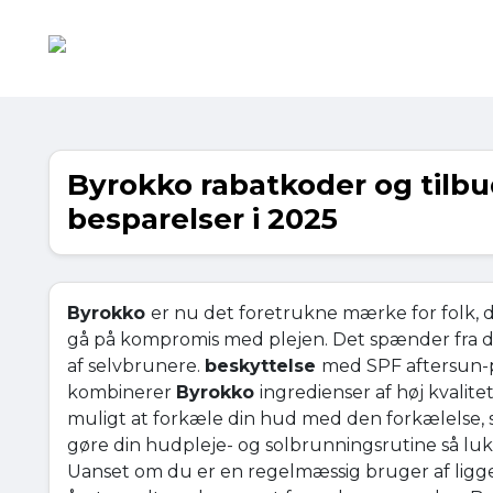
Byrokko rabatkoder og tilbu
besparelser i 2025
Byrokko
er nu det foretrukne mærke for folk, 
gå på kompromis med plejen. Det spænder fra de 
af selvbrunere.
beskyttelse
med SPF aftersun-p
kombinerer
Byrokko
ingredienser af høj kvalite
muligt at forkæle din hud med den forkælelse,
gøre din hudpleje- og solbrunningsrutine så luk
Uanset om du er en regelmæssig bruger af liggest