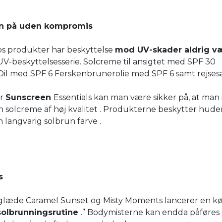
olen på uden kompromis
os produkter har beskyttelse
mod UV-skader aldrig v
 UV-beskyttelsesserie. Solcreme til ansigtet med SPF 30
Oil med SPF 6 Ferskenbrunerolie med SPF 6 samt rejse
er
Sunscreen
Essentials kan man være sikker på, at man 
n solcreme af høj kvalitet . Produkterne beskytter hud
 langvarig solbrun farve .
s
jeglæde Caramel Sunset og Misty Moments lancerer en køl
solbrunningsrutine
.” Bodymisterne kan endda påføres