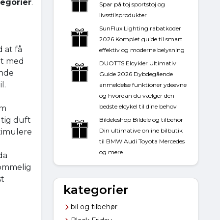
egorier
.
Spar på toj sportstoj og
livsstilsprodukter
SunFlux Lighting rabatkoder
2026 Komplet guide til smart
 at få
effektiv og moderne belysning
ldt med
DUOTTS Elcykler Ultimativ
ende
Guide 2026 Dybdegående
l.
anmeldelse funktioner ydeevne
og hvordan du vælger den
bedste elcykel til dine behov
rm
gtig duft
Bildeleshop Bildele og tilbehor
Din ultimative online bilbutik
timulere
til BMW Audi Toyota Mercedes
og mere
da
kommelig
st
kategorier
bil og tilbehør