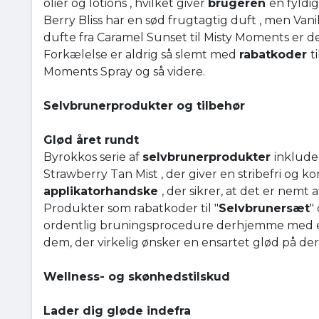
olier og lotions , hvilket giver
brugeren
en fyldig
Berry Bliss har en sød frugtagtig duft , men Van
dufte fra Caramel Sunset til Misty Moments er d
Forkælelse er aldrig så slemt med
rabatkoder
t
Moments Spray og så videre.
Selvbrunerprodukter og tilbehør
Glød året rundt
Byrokkos serie af
selvbrunerprodukter
inklude
Strawberry Tan Mist , der giver en stribefri og k
applikatorhandske
, der sikrer, at det er nemt 
Produkter som rabatkoder til "
Selvbrunersæt
"
ordentlig bruningsprocedure derhjemme med et 
dem, der virkelig ønsker en ensartet glød på der
Wellness- og skønhedstilskud
Lader dig gløde indefra