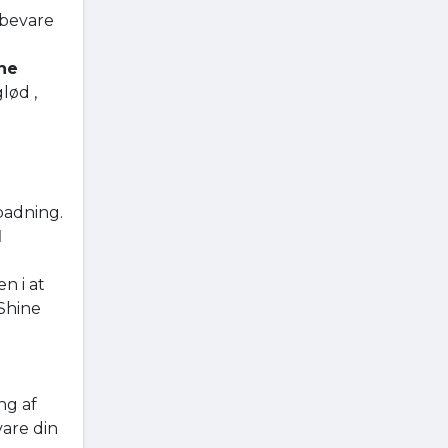
 bevare
ne
lød ,
badning.
l
n i at
 Shine
ng af
vare din