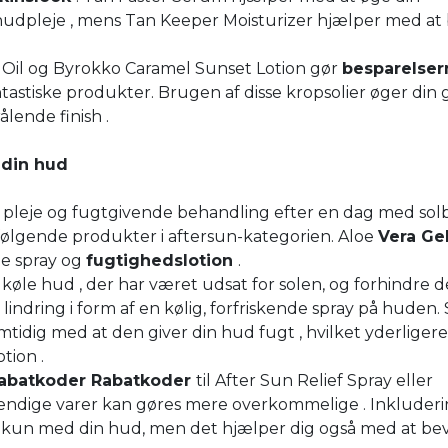
udpleje , mens Tan Keeper Moisturizer hjælper med at
il og Byrokko Caramel Sunset Lotion gør
besparelser
astiske produkter. Brugen af disse kropsolier øger din g
lende finish .
 din hud
r pleje og fugtgivende behandling efter en dag med sol
følgende produkter i aftersun-kategorien. Aloe
Vera Ge
e spray og
fugtighedslotion
.
at køle hud , der har været udsat for solen, og forhindre de
g
lindring i form af en kølig, forfriskende spray på huden.
idig med at den giver din hud fugt , hvilket yderligere
tion .
rabatkoder Rabatkoder
til After Sun Relief Spray eller
dvendige varer kan gøres mere overkommelige . Inkluderi
ke kun med din hud, men det hjælper dig også med at be