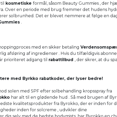
til
kosmetiske
formål, såsom Beauty Gummies , der hj
ra. Over en periode med brug fremmer det hudens hydr
erer solbrunhed. Det er blevet nemmere at følge en dag
 Gummies
.
 shoppingproces med en sikker betaling
Verdensomspæ
g afsløring af ingredienser . Hvis du tilfældigvis abonne
r prioriteret adgang til
rabattilbud
, der sikrer, at du sp
tere med Byrkko rabatkoder, der lyser bedre!
 mod solen med SPF efter solbehandling kropsspray fra
okko
har alt til en glødende hud . Så med brugen af By
bedste kvalitetsprodukter fra Byrokko, der er inden for d
gheder inden for solcreme , udvikler dine
er dig selv med de bedste bodymists, har Byrokko en ch