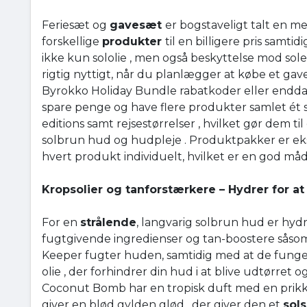
Feriesæt og
gavesæt
er bogstaveligt talt en 
forskellige
produkter
til en billigere pris samt
ikke kun sololie , men også beskyttelse mod sole
rigtig nyttigt, når du planlægger at købe et gave
Byrokko Holiday Bundle rabatkoder eller endd
spare penge og have flere produkter samlet ét s
editions samt rejsestørrelser , hvilket gør dem ti
solbrun hud og hudpleje . Produktpakker er e
hvert produkt individuelt, hvilket er en god må
Kropsolier og tanforstærkere – Hydrer for at 
For en
strålende
, langvarig solbrun hud er hyd
fugtgivende ingredienser og tan-boostere sås
Keeper fugter huden, samtidig med at de funge
olie , der forhindrer din hud i at blive udtørret 
Coconut Bomb har en tropisk duft med en prikk
giver en blød gylden glød , der giver den et
sol