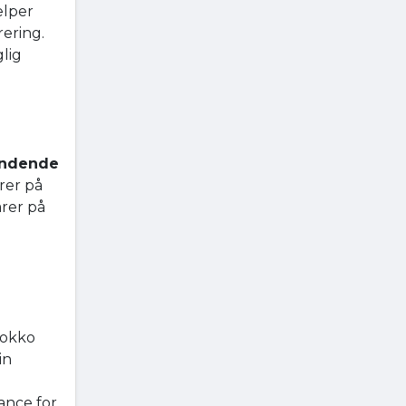
ælper
ering.
lig
ndende
rer på
arer på
rokko
in
ance for