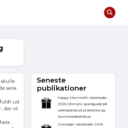
g
Seneste
 skulle
publikationer
de serie
Happy Mammoth rabatkoder
 fuldt ud
2026 Ultimativ spareguide på
r
, der vil
wellnesstilskud probiotika og
hormonstøttetilbud
 hele
Cronjager rabatkoder 2026