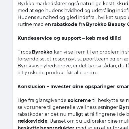
Byrkko markedsfører også naturlige kosttilskud 
med at øge hudens hvidhed og udstråling indef
Hudens sundhed og glød indefra , hvilket suppl
rutine med en
rabatkode
fra
Byrokko Beauty
Kundeservice og support – køb med tillid
Trods
Byrokko
kan vi se frem til en problemfri
forsendelse, et responsivt supportteam og en ærli
Byrokkos nyhedsbreve, er det typisk sådan, du få
dit ønskede produkt før alle andre.
Konklusion – Invester dine opsparinger smar
Lige fra glansgivende
solcreme
til beskyttelse
selvbrunere til generelle wellnessløsninger
Byr
rabatkoder er det nu muligt at få fingrene i de 
rækkevidde
. Uanset om du udforsker dine muli
beskyttelsesprodukter
mod solen eller forkæl