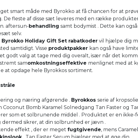
meget smart måde med Byrokko at få chancen for at prøv
idig. De fleste af disse sæt leveres med en række produkte
n. aftersun-
behandling
samt bodymist . Dette kan ogs
sæt selv.
a
Byrokko Holiday Gift Set rabatkoder
vil hjælpe dig 
ted samtidigt. Visse
produktpakker
kan også have limit
l et godt valg at tage med dig overalt, især når det komme
kstremt sam
omkostningseffektive
menlignet med at 
de at opdage hele Byrokkos sortiment.
stråle
rering og næring afgørende .
Byrokkos
serie af kropsoli
om Coconut Bomb Karamel Solnedgang Tan Faster og Ta
rer som et solbrunende middel . Produktet er en ikke-
og dermed sikrer, at din solbrunhed er jævn .
ende effekt , der er meget
fugtgivende
, mens Carame
skinslook
. Tan Faster Serum hjælper med at øge din