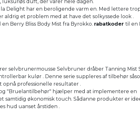
, luksuriøs duft, der varer hele dagen.
illa Delight har en beroligende varm en. Med lettere tro
er aldrig et problem med at have det solkyssede look .
il en Berry Bliss Body Mist fra Byrokko.
rabatkoder
til en
rer selvbrunermousse Selvbruner dråber Tanning Mist 
ontrollerbar kulør . Denne serie suppleres af tilbehør så
at opnå professionelle resultater .
 og "Bruelantilbehør" hjælper med at implementere en
samtidig økonomisk touch. Sådanne produkter er ideel
es hud uanset årstiden .