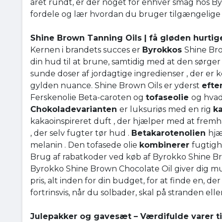
året rundt, er der noget for enhver smag hos B
fordele og lær hvordan du bruger tilgængelige
Shine Brown Tanning Oils | få gløden hurtig
Kernen i brandets succes er
Byrokkos
Shine Bro
din hud til at brune, samtidig med at den sørger
sunde doser af jordagtige ingredienser , der er k
gylden nuance. Shine Brown Oils er yderst
efte
Ferskenolie Beta-caroten og
tofaseolie
og hvad
Chokoladevarianten
er luksuriøs med en rig
k
kakaoinspireret duft , der hjælper med at frem
, der selv fugter tør hud .
Betakarotenolien
hjæ
melanin . Den tofasede olie
kombinerer
fugtigh
Brug af rabatkoder ved køb af Byrokko Shine B
Byrokko Shine Brown Chocolate Oil giver dig mu
pris, alt inden for din budget, for at finde en, de
fortrinsvis, når du solbader, skal på stranden e
Julepakker og gavesæt – Værdifulde varer ti