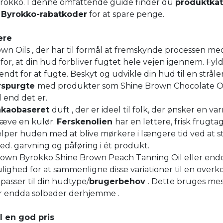
yrokko. I denne omfattende guide finder du
produktkat
Byrokko-rabatkoder
for at spare penge.
ere
wn Oils , der har til formål at fremskynde processen med
 for, at din hud forbliver fugtet hele vejen igennem. Fy
endt for at fugte. Beskyt og udvikle din hud til en strål
rspurgte
med produkter som Shine Brown Chocolate Oi
 end det er.
akaobaseret
duft , der er ideel til folk, der ønsker en va
hæve en kulør.
Ferskenolien
har en lettere, frisk frugta
lper huden med at blive mørkere i længere tid ved at s
ed. garvning og påføring i ét produkt.
rown Byrokko Shine Brown Peach Tanning Oil eller end
lighed for at sammenligne disse variationer til en over
r passer til din hudtype/
brugerbehov
. Dette bruges me
ller endda solbader derhjemme .
l en god pris