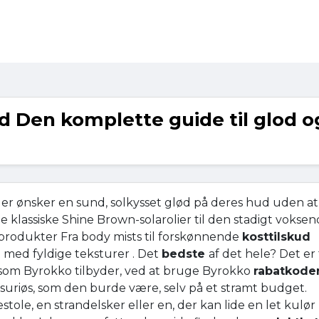
d Den komplette guide til glod o
der ønsker en sund, solkysset glød på deres hud uden at
klassiske Shine Brown-solarolier til den stadigt voksen
rodukter Fra body mists til forskønnende
kosttilskud
t med fyldige teksturer . Det
bedste
af det hele? Det er
 som Byrokko tilbyder, ved at bruge Byrokko
rabatkode
suriøs, som den burde være, selv på et stramt budget.
ole, en strandelsker eller en, der kan lide en let kulør