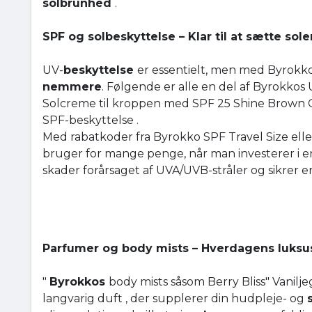
solbrunhed
.
SPF og solbeskyttelse – Klar til at sætte s
UV-
beskyttelse
er essentielt, men med Byrokk
nemmere
. Følgende er alle en del af Byrokkos
Solcreme til kroppen med SPF 25 Shine Brown 
SPF-beskyttelse .
Med rabatkoder fra Byrokko SPF Travel Size ell
bruger for mange penge, når man investerer i e
skader forårsaget af UVA/UVB-stråler og sikrer en
Parfumer og body mists – Hverdagens luksu
"
Byrokkos
body mists såsom Berry Bliss" Vanil
langvarig duft , der supplerer din hudpleje- og