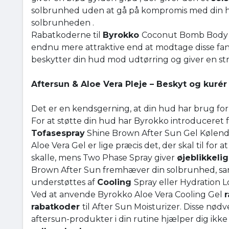
solbrunhed uden at gå på kompromis med din h
solbrunheden .
Rabatkoderne til
Byrokko
Coconut Bomb Body O
endnu mere attraktive end at modtage disse fant
beskytter din hud mod udtørring og giver en strå
Aftersun & Aloe Vera Pleje – Beskyt og kurér
Det er en kendsgerning, at din hud har brug fo
For at støtte din hud har Byrokko introduceret 
Tofasespray
Shine Brown After Sun Gel Kølend
Aloe Vera Gel er lige præcis det, der skal til for 
skalle, mens Two Phase Spray giver
øjeblikkeli
Brown After Sun fremhæver din solbrunhed, samt
understøttes af
Cooling
Spray eller Hydration Lo
Ved at anvende Byrokko Aloe Vera Cooling Gel
rabatkoder
til After Sun Moisturizer. Disse nø
aftersun-produkter i din rutine hjælper dig ik