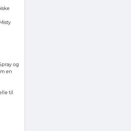
piske
 Misty
Spray og
som en
le til