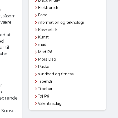
Black Friday
Elektronisk
e
Forar
r, såsom
å være
information og teknologi
Kosmetisk
med at
Kunst
ed
mad
r til
Mad På
købe
Mors Dag
Paske
sundhed og fitness
Tilbehør
er
Tilbehør
n
Tøj På
fedtende
Valentinsdag
l Sunset