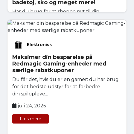
badetøj, sko og meget mere!
Har du brug for at shoppe nyt til din
garderobe, men er bange for at bruge for
mange penge? De ult...
juli 25, 2025
Elektronisk
Læs mere
Maksimer din besparelse på
Redmagic Gaming-enheder med
særlige rabatkuponer
Du får det, hvis du er en gamer: du har brug
for det bedste udstyr for at forbedre
din spilopleve...
juli 24, 2025
Læs mere