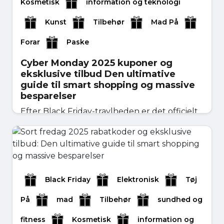
Kosmetisk
information og teknologi
Kunst
Tilbehør
Mad På
Forar
Paske
Cyber ​​Monday 2025 kuponer og
eksklusive tilbud Den ultimative
guide til smart shopping og massive
besparelser
Efter Black Friday-travlheden er det officielt
tid til hovedretten inden for online shopping
— Cyb...
november 06, 2025
Læs mere
Black Friday
Elektronisk
Tøj
På
mad
Tilbehør
sundhed og
fitness
Kosmetisk
information og