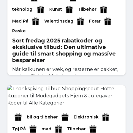
teknologi
Kunst
Tilbehør
Mad På
Valentinsdag
Forar
Paske
Sort fredag 2025 rabatkoder og
eksklusive tilbud: Den ultimative
guide til smart shopping og massive
besparelser
Når kalkunen er væk, og resterne er pakket,
er det officielt tid til shoppingsæsonens
hovedret �...
november 05, 2025
Læs mere
bil og tilbehør
Elektronisk
Tøj På
mad
Tilbehør