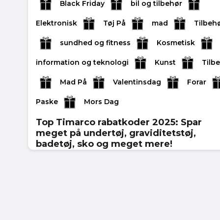
Black Friday
bil og tilbehør
Elektronisk
Tøj På
mad
Tilbeh
sundhed og fitness
Kosmetisk
information og teknologi
Kunst
Tilb
Mad På
Valentinsdag
Forar
Paske
Mors Dag
Top Timarco rabatkoder 2025: Spar
meget på undertøj, graviditetstøj,
badetøj, sko og meget mere!
Har du brug for at shoppe nyt til din garderob
men er bange for at bruge for mange
penge? De ult...
juli 25, 2025