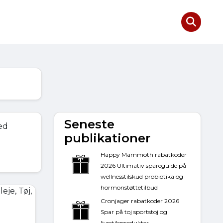
Seneste
ed
publikationer
Happy Mammoth rabatkoder
2026 Ultimativ spareguide på
wellnesstilskud probiotika og
hormonstøttetilbud
Cronjager rabatkoder 2026
Spar på toj sportstoj og
livsstilsprodukter