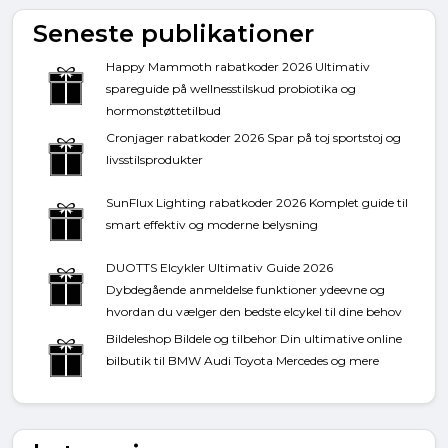
Seneste publikationer
Happy Mammoth rabatkoder 2026 Ultimativ
spareguide på wellnesstilskud probiotika og
hormonstøttetilbud
Cronjager rabatkoder 2026 Spar på toj sportstoj og
livsstilsprodukter
SunFlux Lighting rabatkoder 2026 Komplet guide til
smart effektiv og moderne belysning
DUOTTS Elcykler Ultimativ Guide 2026
Dybdegående anmeldelse funktioner ydeevne og
hvordan du vælger den bedste elcykel til dine behov
Bildeleshop Bildele og tilbehor Din ultimative online
bilbutik til BMW Audi Toyota Mercedes og mere