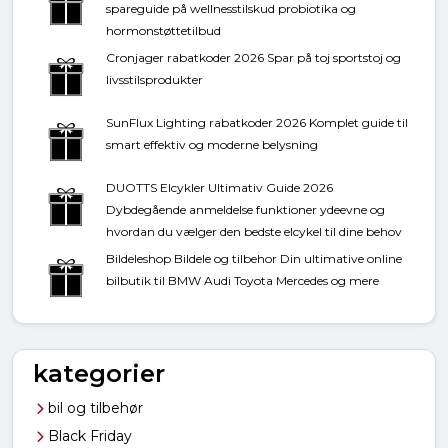
spareguide på wellnesstilskud probiotika og
hormonstøttetilbud
Cronjager rabatkoder 2026 Spar på toj sportstoj og
livsstilsprodukter
SunFlux Lighting rabatkoder 2026 Komplet guide til
smart effektiv og moderne belysning
DUOTTS Elcykler Ultimativ Guide 2026
Dybdegående anmeldelse funktioner ydeevne og
hvordan du vælger den bedste elcykel til dine behov
Bildeleshop Bildele og tilbehor Din ultimative online
bilbutik til BMW Audi Toyota Mercedes og mere
kategorier
bil og tilbehør
Black Friday