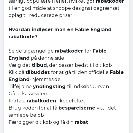
særligt populære i ferier, hvilket gør
rabatkoder
til en god måde at shoppe designs i begrænset
oplag til reducerede priser.
Hvordan indløser man en Fable England
rabatkode?
Se de tilgængelige
rabatkoder
for
Fable
England
på denne side
Vælg det
tilbud
, der passer bedst til dit køb
Klik på
tilbuddet
for at gå til den officielle
Fable
England
-hjemmeside
Tilføj dine
yndlingsting
til indkøbskurven
Gå til kassesiden
Indtast
rabatkoden
i kodefeltet
Brug koden for at få
besparelserne
vist i det
samlede beløb
Færdiggør dit køb og få din
rabat