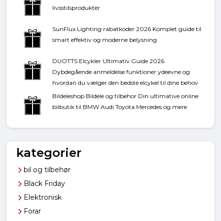
livsstilsprodukter
SunFlux Lighting rabatkoder 2026 Komplet guide til
smart effektiv og moderne belysning
DUOTTS Elcykler Ultimativ Guide 2026
Dybdegående anmeldelse funktioner ydeevne og
hvordan du vælger den bedste elcykel til dine behov
Bildeleshop Bildele og tilbehor Din ultimative online
bilbutik til BMW Audi Toyota Mercedes og mere
kategorier
bil og tilbehør
Black Friday
Elektronisk
Forar