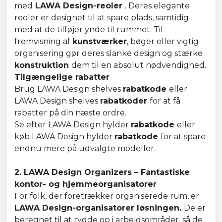
med
LAWA Design-reoler
. Deres elegante
reoler er designet til at spare plads, samtidig
med at de tilføjer ynde til rummet. Til
fremvisning af
kunstværker
, bøger eller vigtig
organisering gør deres slanke design og stærke
konstruktion
dem til en absolut nødvendighed.
Tilgængelige rabatter
Brug LAWA Design shelves
rabatkode
eller
LAWA Design shelves
rabatkoder
for at få
rabatter på din næste ordre.
Se efter LAWA Design hylder
rabatkode
eller
køb LAWA Design hylder
rabatkode
for at spare
endnu mere på udvalgte modeller.
2. LAWA Design Organizers – Fantastiske
kontor- og hjemmeorganisatorer
For folk, der foretrækker organiserede rum, er
LAWA Design-organisatorer løsningen.
De er
beregnet til at rydde op i arbejdsområder, så de