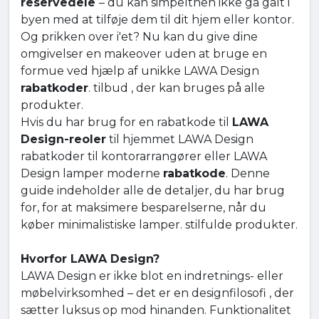
reservedele
– du kan simpelthen ikke gå galt i
byen med at tilføje dem til dit hjem eller kontor.
Og prikken over i'et? Nu kan du give dine
omgivelser en makeover uden at bruge en
formue ved hjælp af unikke LAWA Design
rabatkoder
. tilbud , der kan bruges på alle
produkter.
Hvis du har brug for en rabatkode til
LAWA
Design-reoler
til hjemmet LAWA Design
rabatkoder til kontorarrangører eller LAWA
Design lamper moderne
rabatkode
. Denne
guide indeholder alle de detaljer, du har brug
for, for at maksimere besparelserne, når du
køber minimalistiske lamper. stilfulde produkter.
Hvorfor LAWA Design?
LAWA Design er ikke blot en indretnings- eller
møbelvirksomhed – det er en designfilosofi , der
sætter luksus op mod hinanden. Funktionalitet