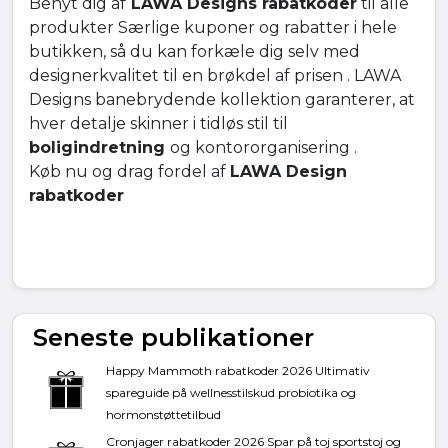
Benyt dig af
LAWA Designs rabatkoder
til alle
produkter Særlige kuponer og rabatter i hele
butikken, så du kan forkæle dig selv med
designerkvalitet til en brøkdel af prisen . LAWA
Designs banebrydende kollektion garanterer, at
hver detalje skinner i tidløs stil til
boligindretning
og kontororganisering .
Køb nu og drag fordel af
LAWA Design
rabatkoder
Seneste publikationer
Happy Mammoth rabatkoder 2026 Ultimativ
spareguide på wellnesstilskud probiotika og
hormonstøttetilbud
Cronjager rabatkoder 2026 Spar på toj sportstoj og