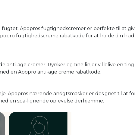
ud fugtet. Apopros fugtighedscremer er perfekte til at giv
Apopro fugtighedscreme rabatkode for at holde din hud
nti-age cremer. Rynker og fine linjer vil blive en ting 
 med en Apopro anti-age creme rabatkode.
je. Apopros nærende ansigtsmasker er designet til at for
v med en spa-lignende oplevelse derhjemme.