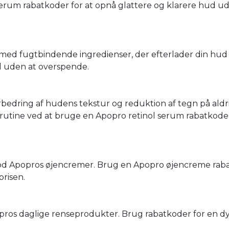
serum rabatkoder for at opnå glattere og klarere hud u
med fugtbindende ingredienser, der efterlader din hud
ud uden at overspende.
bedring af hudens tekstur og reduktion af tegn på aldr
jerutine ved at bruge en Apopro retinol serum rabatkode 
od Apopros øjencremer. Brug en Apopro øjencreme rab
prisen.
opros daglige renseprodukter. Brug rabatkoder for en d