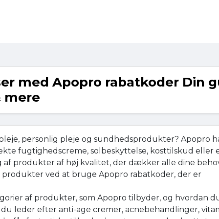
ser med Apopro rabatkoder Din g
& mere
leje, personlig pleje og sundhedsprodukter? Apopro ha
kte fugtighedscreme, solbeskyttelse, kosttilskud eller
af produkter af høj kvalitet, der dækker alle dine beho
se produkter ved at bruge Apopro rabatkoder, der er
tegorier af produkter, som Apopro tilbyder, og hvordan d
 du leder efter anti-age cremer, acnebehandlinger, vita