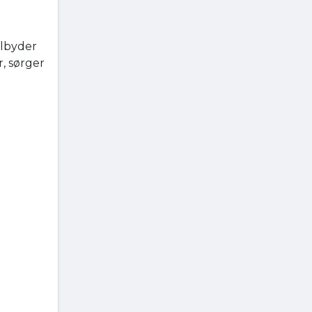
ilbyder
, sørger