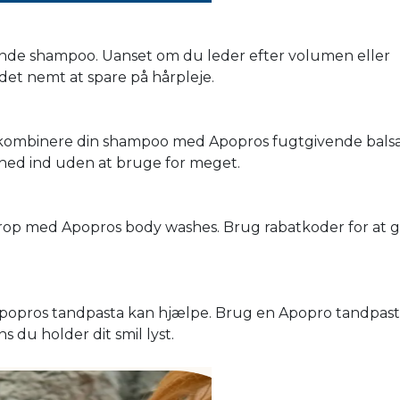
nde shampoo. Uanset om du leder efter volumen eller
et nemt at spare på hårpleje.
at kombinere din shampoo med Apopros fugtgivende bals
hed ind uden at bruge for meget.
krop med Apopros body washes. Brug rabatkoder for at g
 Apopros tandpasta kan hjælpe. Brug en Apopro tandpas
 du holder dit smil lyst.