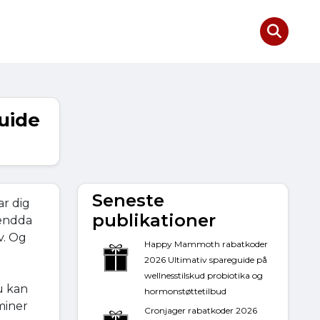
uide
Seneste
r dig
publikationer
 endda
v. Og
Happy Mammoth rabatkoder
2026 Ultimativ spareguide på
wellnesstilskud probiotika og
u kan
hormonstøttetilbud
miner
Cronjager rabatkoder 2026