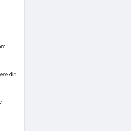
am.
øre din
ta