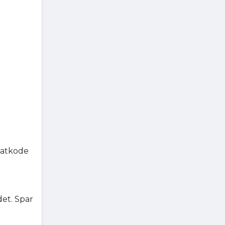
batkode
et. Spar