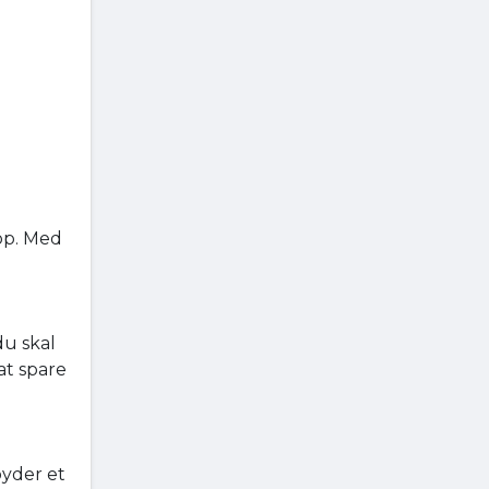
op. Med
du skal
at spare
byder et