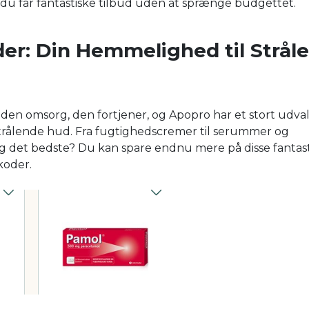
an du får fantastiske tilbud uden at sprænge budgettet.
er: Din Hemmelighed til Strål
n omsorg, den fortjener, og Apopro har et stort udval
trålende hud. Fra fugtighedscremer til serummer og
Og det bedste? Du kan spare endnu mere på disse fantas
koder.