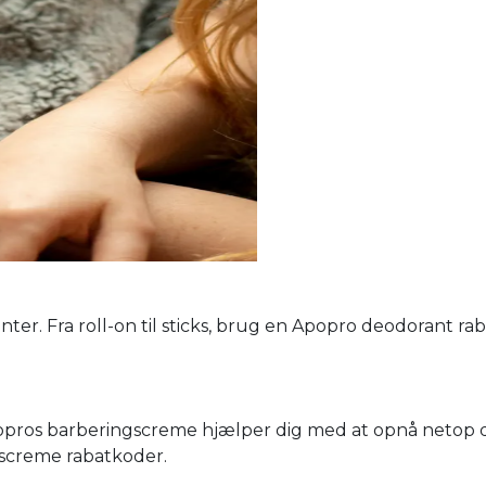
er. Fra roll-on til sticks, brug en Apopro deodorant ra
popros barberingscreme hjælper dig med at opnå netop d
screme rabatkoder.