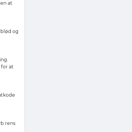
den at
 blød og
ing.
for at
atkode
yb rens