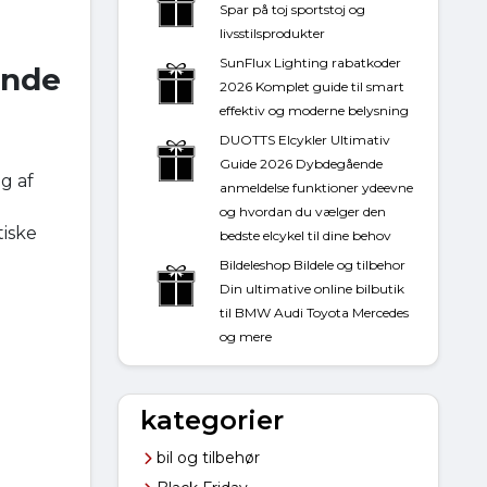
Spar på toj sportstoj og
livsstilsprodukter
SunFlux Lighting rabatkoder
ende
2026 Komplet guide til smart
effektiv og moderne belysning
DUOTTS Elcykler Ultimativ
Guide 2026 Dybdegående
g af
anmeldelse funktioner ydeevne
og hvordan du vælger den
tiske
bedste elcykel til dine behov
Bildeleshop Bildele og tilbehor
Din ultimative online bilbutik
til BMW Audi Toyota Mercedes
og mere
kategorier
bil og tilbehør