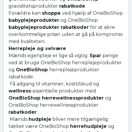
graviditetsprodukter
rabatkode
.
Forældre kan
shoppe
ved hjælp af OneBioShop
babyplejeprodukter
og OneBioShop
babyplejeprodukter rabatkoder
for at sikre
overkommelige priser uden at gå på kompromis
med kvaliteten.
Herrepleje og velvære
Mænds egenpleje er lige så vigtig.
Spar
penge
ved at bruge OneBioShop herreplejeprodukter
og
OneBioShop
herreplejeprodukter
rabatkode .
Få adgang til vitaminer, kosttilskud og
wellness
-essentielle produkter med
OneBioShop herrewellnessprodukter
og
OneBioShop herrewellnessprodukter
rabatkoder
.
Mænds
hudpleje
bliver mere tilgængelig
takket være OneBioShop
herrehudpleje
og