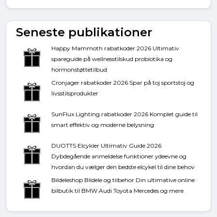
Seneste publikationer
Happy Mammoth rabatkoder 2026 Ultimativ
spareguide på wellnesstilskud probiotika og
hormonstøttetilbud
Cronjager rabatkoder 2026 Spar på toj sportstoj og
livsstilsprodukter
SunFlux Lighting rabatkoder 2026 Komplet guide til
smart effektiv og moderne belysning
DUOTTS Elcykler Ultimativ Guide 2026
Dybdegående anmeldelse funktioner ydeevne og
hvordan du vælger den bedste elcykel til dine behov
Bildeleshop Bildele og tilbehor Din ultimative online
bilbutik til BMW Audi Toyota Mercedes og mere