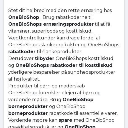
Støt dit helbred med den rette ernæring hos
OneBioShop
. Brug rabatkoderne til
OneBioShops ernæringsprodukter
til at få
vitaminer, superfoods og kosttilskud.
Vægtkontrolkunder kan drage fordel af
OneBioShops slankeprodukter og OneBioShops
rabatkoder
til slankeprodukter .
Derudover
tilbyder
OneBioShops kosttilskud
og
OneBioShops rabatkoder til kosttilskud
yderligere besparelser på sundhedsprodukter
af høj kvalitet.
Produkter til børn og moderskab
OneBioShop forenkler plejen af børn og
vordende mødre. Brug
OneBioShop
børneprodukter
og OneBioShop
børneprodukter
rabatkode til essentielle varer.
Vordende mødre kan
spare
med OneBioShop
graviditetsprodukter og
OneBioShop