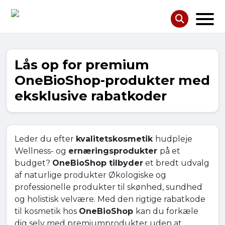
Lås op for premium
OneBioShop-produkter med
eksklusive rabatkoder
Leder du efter
kvalitetskosmetik
hudpleje
Wellness- og
ernæringsprodukter
på et
budget?
OneBioShop tilbyder
et bredt udvalg
af naturlige produkter Økologiske og
professionelle produkter til skønhed, sundhed
og holistisk velvære. Med den rigtige rabatkode
til kosmetik hos
OneBioShop
kan du forkæle
dig selv med premiumprodukter uden at