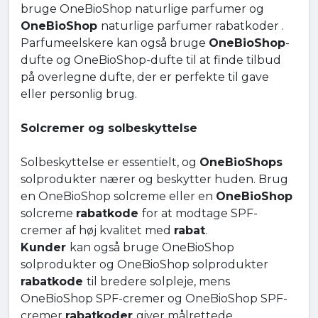
bruge OneBioShop naturlige parfumer og
OneBioShop
naturlige parfumer rabatkoder .
Parfumeelskere kan også bruge
OneBioShop
-
dufte og OneBioShop-dufte til at finde tilbud
på overlegne dufte, der er perfekte til gave
eller personlig brug.
Solcremer og solbeskyttelse
Solbeskyttelse er essentielt, og
OneBioShops
solprodukter nærer og beskytter huden. Brug
en OneBioShop solcreme eller en
OneBioShop
solcreme
rabatkode
for at modtage SPF-
cremer af høj kvalitet med
rabat
.
Kunder
kan også bruge OneBioShop
solprodukter og OneBioShop solprodukter
rabatkode
til bredere solpleje, mens
OneBioShop SPF-cremer og OneBioShop SPF-
cremer
rabatkoder
giver målrettede