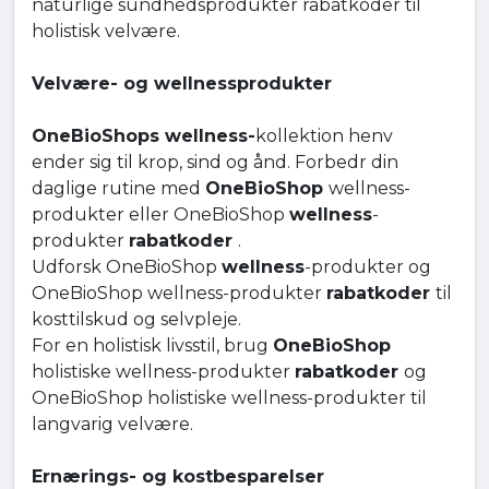
naturlige sundhedsprodukter rabatkoder til
holistisk velvære.
Velvære- og wellnessprodukter
OneBioShops wellness-
kollektion henv
ender sig til krop, sind og ånd. Forbedr din
daglige rutine med
OneBioShop
wellness-
produkter eller OneBioShop
wellness
-
produkter
rabatkoder
.
Udforsk OneBioShop
wellness
-produkter og
OneBioShop wellness-produkter
rabatkoder
til
kosttilskud og selvpleje.
For en holistisk livsstil, brug
OneBioShop
holistiske wellness-produkter
rabatkoder
og
OneBioShop holistiske wellness-produkter til
langvarig velvære.
Ernærings- og kostbesparelser