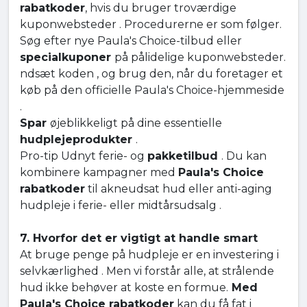
rabatkoder
, hvis du bruger troværdige
kuponwebsteder . Procedurerne er som følger.
Søg efter nye Paula's Choice-tilbud eller
specialkuponer
på pålidelige kuponwebsteder.
ndsæt koden , og brug den, når du foretager et
køb på den officielle Paula's Choice-hjemmeside
.
Spar
øjeblikkeligt på dine essentielle
hudplejeprodukter
.
Pro-tip Udnyt ferie- og
pakketilbud
. Du kan
kombinere kampagner med
Paula's Choice
rabatkoder
til akneudsat hud eller anti-aging
hudpleje i ferie- eller midtårsudsalg .
7. Hvorfor det er vigtigt at handle smart
At bruge penge på hudpleje er en investering i
selvkærlighed . Men vi forstår alle, at strålende
hud ikke behøver at koste en formue.
Med
Paula's Choice rabatkoder
kan du få fat i