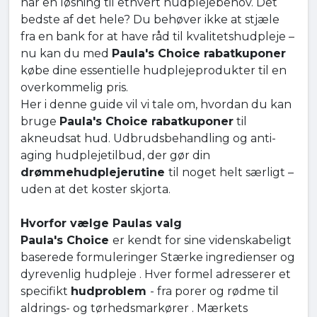
har en løsning til ethvert hudplejebehov. Det
bedste af det hele? Du behøver ikke at stjæle
fra en bank for at have råd til kvalitetshudpleje –
nu kan du med
Paula's Choice rabatkuponer
købe dine essentielle hudplejeprodukter til en
overkommelig pris.
Her i denne guide vil vi tale om, hvordan du kan
bruge
Paula's Choice rabatkuponer
til
akneudsat hud. Udbrudsbehandling og anti-
aging hudplejetilbud, der gør din
drømmehudplejerutine
til noget helt særligt –
uden at det koster skjorta.
Hvorfor vælge Paulas valg
Paula's Choice
er kendt for sine videnskabeligt
baserede formuleringer Stærke ingredienser og
dyrevenlig hudpleje . Hver formel adresserer et
specifikt
hudproblem
- fra porer og rødme til
aldrings- og tørhedsmarkører . Mærkets