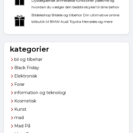
Dybdegående anmeldelse funktioner ydeevne og
hvordan du vælger den bedste elcykel til dine behov
Bildeleshop Bildele og tilbehor Din ultimative online
bilbutik til BMW Audi Toyota Mercedes og mere
kategorier
bil og tilbehør
Black Friday
Elektronisk
Forar
information og teknologi
Kosmetisk
Kunst
mad
Mad På