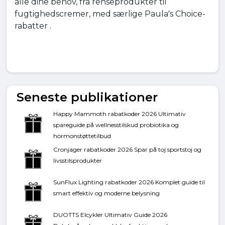
alle dine behov, fra renseprodukter til
fugtighedscremer, med særlige Paula's Choice-
rabatter .
Seneste publikationer
Happy Mammoth rabatkoder 2026 Ultimativ
spareguide på wellnesstilskud probiotika og
hormonstøttetilbud
Cronjager rabatkoder 2026 Spar på toj sportstoj og
livsstilsprodukter
SunFlux Lighting rabatkoder 2026 Komplet guide til
smart effektiv og moderne belysning
DUOTTS Elcykler Ultimativ Guide 2026