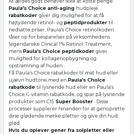
At ældes godt behøver ikke at koste penge.
Paula's Choice anti-aging
hudpleje
rabatkoder
giver dig mulighed for at få
højtydende retinol- og
peptidprodukter
til
nedsatte priser. Paula's Choice retinolkoden
låser op for besparelser på virksomhedens
legendariske Clinical 1% Retinol Treatment,
mens
Paula's Choice peptidkoder
giver
mulighed for kollagenopbygning og
opstramning af huden .
Få Paula's Choice rabatkoder til mat hud eller
ujævn hudtone med en
Paula's Choice
rabatkode
til lysnende hud eller en Paula's
Choice C-vitamin rabatkode, og spar på lysnende
produkter som C15
Super Booster
. Disse
processer supplerer hinanden for at genoprette
dine glødende mørke pletter og give din hud
glød.
Hvis du oplever gener fra solpletter eller