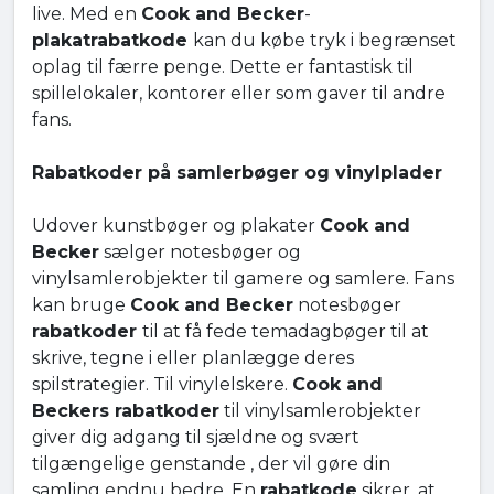
live. Med en
Cook and Becker
-
plakatrabatkode
kan du købe tryk i begrænset
oplag til færre penge. Dette er fantastisk til
spillelokaler, kontorer eller som gaver til andre
fans.
Rabatkoder på samlerbøger og vinylplader
Udover kunstbøger og plakater
Cook and
Becker
sælger notesbøger og
vinylsamlerobjekter til gamere og samlere. Fans
kan bruge
Cook and Becker
notesbøger
rabatkoder
til at få fede temadagbøger til at
skrive, tegne i eller planlægge deres
spilstrategier. Til vinylelskere.
Cook and
Beckers rabatkoder
til vinylsamlerobjekter
giver dig adgang til sjældne og svært
tilgængelige genstande , der vil gøre din
samling endnu bedre. En
rabatkode
sikrer, at