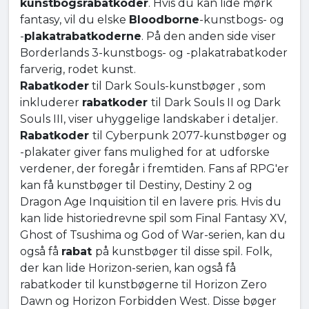
kunstbogsrabatkoder
. Hvis du kan lide mørk
fantasy, vil du elske
Bloodborne
-kunstbogs- og
-
plakatrabatkoderne
. På den anden side viser
Borderlands 3-kunstbogs- og -plakatrabatkoder
farverig, rodet kunst.
Rabatkoder
til Dark Souls-kunstbøger , som
inkluderer
rabatkoder
til Dark Souls II og Dark
Souls III, viser uhyggelige landskaber i detaljer.
Rabatkoder
til Cyberpunk 2077-kunstbøger og
-plakater giver fans mulighed for at udforske
verdener, der foregår i fremtiden. Fans af RPG'er
kan få kunstbøger til Destiny, Destiny 2 og
Dragon Age Inquisition til en lavere pris. Hvis du
kan lide historiedrevne spil som Final Fantasy XV,
Ghost of Tsushima og God of War-serien, kan du
også få
rabat
på kunstbøger til disse spil. Folk,
der kan lide Horizon-serien, kan også få
rabatkoder til kunstbøgerne til Horizon Zero
Dawn og Horizon Forbidden West. Disse bøger