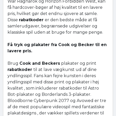
War Ragnarok og Horizon Forbidden West, kan
få hardcover-bøger af høj kvalitet til en lavere
pris, hvilket gør det endnu sjovere at samle.
Disse
rabatkoder
er den bedste måde at få
samlerudgaver, begrænsede udgivelser og
klassiske spil uden at bruge for mange penge.
Få tryk og plakater fra Cook og Becker til en
lavere pris.
Brug
Cook and Beckers
plakater og print
rabatkoder
til at lave vægkunst ud af dine
yndlingsspil. Fans kan fejre kunsten i deres
yndlingsspil med disse print og plakater i høj
kvalitet , som inkluderer rabatkoder til Astro
Bot-plakater og Borderlands 3-plakater.
Bloodborne Cyberpunk 2077 og Avowed er tre
af de mest populære videospil med fantastiske
plakatdesigns , der vækker spillets verdener til