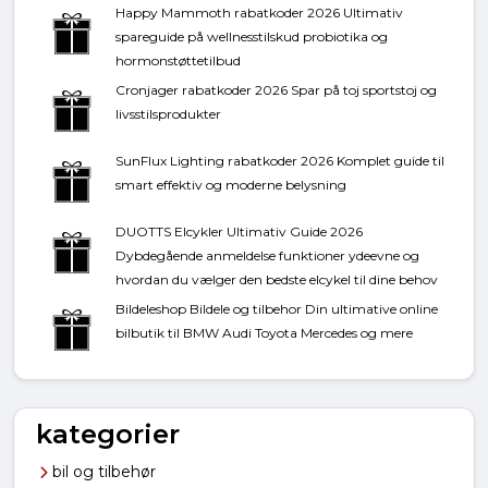
Happy Mammoth rabatkoder 2026 Ultimativ
spareguide på wellnesstilskud probiotika og
hormonstøttetilbud
Cronjager rabatkoder 2026 Spar på toj sportstoj og
livsstilsprodukter
SunFlux Lighting rabatkoder 2026 Komplet guide til
smart effektiv og moderne belysning
DUOTTS Elcykler Ultimativ Guide 2026
Dybdegående anmeldelse funktioner ydeevne og
hvordan du vælger den bedste elcykel til dine behov
Bildeleshop Bildele og tilbehor Din ultimative online
bilbutik til BMW Audi Toyota Mercedes og mere
kategorier
bil og tilbehør