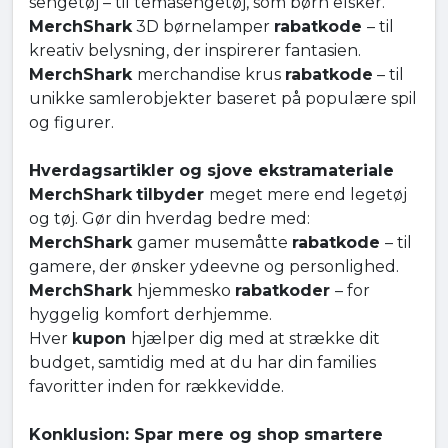
sengetøj – til temasengetøj, som børn elsker.
MerchShark
3D børnelamper
rabatkode
– til
kreativ belysning, der inspirerer fantasien.
MerchShark
merchandise krus
rabatkode
– til
unikke samlerobjekter baseret på populære spil
og figurer.
Hverdagsartikler og sjove ekstramateriale
MerchShark
tilbyder
meget mere end legetøj
og tøj. Gør din hverdag bedre med:
MerchShark
gamer musemåtte
rabatkode
– til
gamere, der ønsker ydeevne og personlighed.
MerchShark
hjemmesko
rabatkoder
– for
hyggelig komfort derhjemme.
Hver
kupon
hjælper dig med at strække dit
budget, samtidig med at du har din families
favoritter inden for rækkevidde.
Konklusion: Spar mere og shop smartere