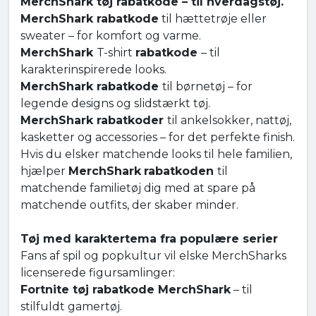
MerchShark tøj rabatkode – til hverdagstøj.
MerchShark rabatkode
til hættetrøje eller
sweater – for komfort og varme.
MerchShark
T-shirt
rabatkode
– til
karakterinspirerede looks.
MerchShark rabatkode
til børnetøj – for
legende designs og slidstærkt tøj.
MerchShark rabatkoder
til ankelsokker, nattøj,
kasketter og accessories – for det perfekte finish.
Hvis du elsker matchende looks til hele familien,
hjælper
MerchShark
rabatkoden
til
matchende familietøj dig med at spare på
matchende outfits, der skaber minder.
Tøj med karaktertema fra populære serier
Fans af spil og popkultur vil elske MerchSharks
licenserede figursamlinger:
Fortnite tøj rabatkode MerchShark
– til
stilfuldt gamertøj.