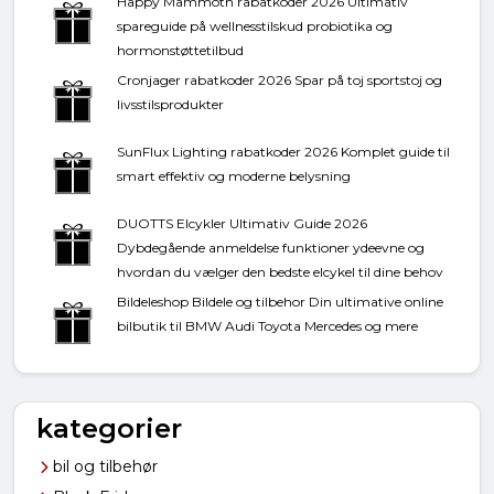
Happy Mammoth rabatkoder 2026 Ultimativ
spareguide på wellnesstilskud probiotika og
hormonstøttetilbud
Cronjager rabatkoder 2026 Spar på toj sportstoj og
livsstilsprodukter
SunFlux Lighting rabatkoder 2026 Komplet guide til
smart effektiv og moderne belysning
DUOTTS Elcykler Ultimativ Guide 2026
Dybdegående anmeldelse funktioner ydeevne og
hvordan du vælger den bedste elcykel til dine behov
Bildeleshop Bildele og tilbehor Din ultimative online
bilbutik til BMW Audi Toyota Mercedes og mere
kategorier
bil og tilbehør