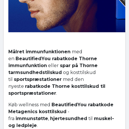
Målret immunfunktionen
med
en
BeautifiedYou rabatkode Thorne
immunfunktion
eller
spar på Thorne
tarmsundhedstilskud
og kosttilskud
til
sportspræstationer
med den
nyeste
rabatkode Thorne kosttilskud til
sportspræstationer
.
Køb wellness med
BeautifiedYou rabatkode
Metagenics kosttilskud
-
fra
immunstøtte
,
hjertesundhed
til
muskel-
og ledpleje
.