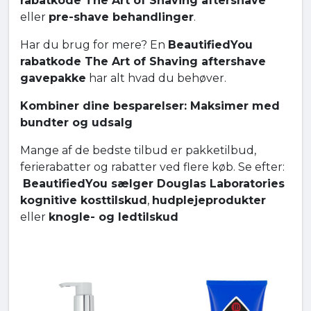
rabatkode The Art of Shaving aftershave
eller
pre-shave behandlinger
.
Har du brug for mere? En
BeautifiedYou
rabatkode The Art of Shaving aftershave
gavepakke
har alt hvad du behøver.
Kombiner dine besparelser: Maksimer med
bundter og udsalg
Mange af de bedste tilbud er pakketilbud,
ferierabatter og rabatter ved flere køb. Se efter:
BeautifiedYou sælger Douglas Laboratories
kognitive kosttilskud
,
hudplejeprodukter
eller
knogle- og ledtilskud