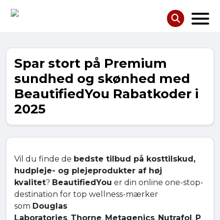
Spar stort på Premium
sundhed og skønhed med
BeautifiedYou Rabatkoder i
2025
Vil du finde de
bedste tilbud på kosttilskud,
hudpleje- og plejeprodukter af høj
kvalitet
?
BeautifiedYou
er din online one-stop-
destination for top wellness-mærker
som
Douglas
Laboratories
,
Thorne
,
Metagenics
,
Nutrafol
,
P