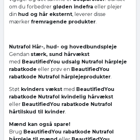
om du forbedrer
gløden indefra
eller plejer
din
hud og hår eksternt
, leverer disse
mærker
fremragende produkter
.
Nutrafol Hår-, hud- og hovedbundspleje
Gendan
stærk, sund hårvækst
med
BeautifiedYou udsalg Nutrafol hårpleje
rabatkode
eller prøv en
BeautifiedYou
rabatkode Nutrafol hårplejeprodukter
.
Støt
kvinders vækst
med
BeautifiedYou
rabatkode Nutrafol kvindelig hårvækst
eller
BeautifiedYou rabatkode Nutrafol
hårtilskud til kvinder
.
Mænd kan også spare!
Brug
BeautifiedYou rabatkode Nutrafol
hårpleje til mænd
eller
BeautifiedYou