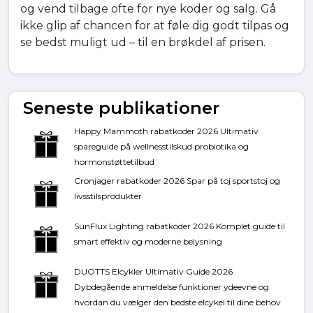
og vend tilbage ofte for nye koder og salg. Gå
ikke glip af chancen for at føle dig godt tilpas og
se bedst muligt ud – til en brøkdel af prisen.
Seneste publikationer
Happy Mammoth rabatkoder 2026 Ultimativ
spareguide på wellnesstilskud probiotika og
hormonstøttetilbud
Cronjager rabatkoder 2026 Spar på toj sportstoj og
livsstilsprodukter
SunFlux Lighting rabatkoder 2026 Komplet guide til
smart effektiv og moderne belysning
DUOTTS Elcykler Ultimativ Guide 2026
Dybdegående anmeldelse funktioner ydeevne og
hvordan du vælger den bedste elcykel til dine behov