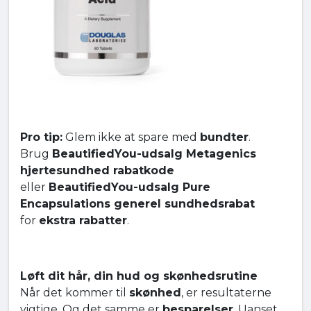
Pro tip:
Glem ikke at spare med
bundter
.
Brug
BeautifiedYou-udsalg Metagenics
hjertesundhed rabatkode
eller
BeautifiedYou-udsalg Pure
Encapsulations generel sundhedsrabat
for
ekstra rabatter
.
Løft dit hår, din hud og skønhedsrutine
Når det kommer til
skønhed
, er resultaterne
vigtige. Og det samme er
besparelser
. Uanset