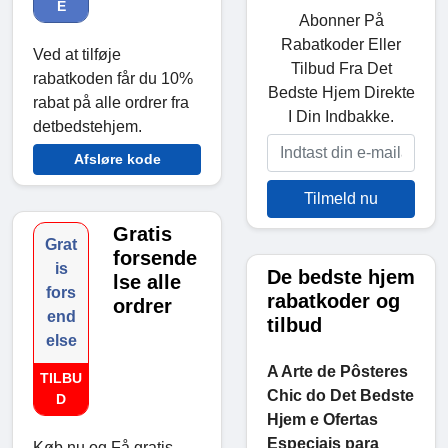
E
Abonner På
Rabatkoder Eller
Ved at tilføje
Tilbud Fra Det
rabatkoden får du 10%
Bedste Hjem Direkte
rabat på alle ordrer fra
I Din Indbakke.
detbedstehjem.
Afsløre kode
Tilmeld nu
Gratis
Grat
forsende
is
De bedste hjem
lse alle
fors
rabatkoder og
ordrer
end
tilbud
else
A Arte de Pôsteres
TILBU
Chic do Det Bedste
D
Hjem e Ofertas
Especiais para
Køb nu og Få gratis