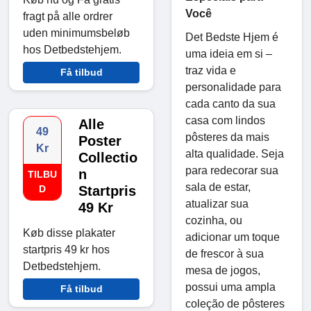
Você
fragt på alle ordrer
uden minimumsbeløb
Det Bedste Hjem é
hos Detbedstehjem.
uma ideia em si –
traz vida e
Få tilbud
personalidade para
cada canto da sua
casa com lindos
Alle
49
pôsteres da mais
Poster
Kr
alta qualidade. Seja
Collectio
para redecorar sua
n
TILBU
sala de estar,
D
Startpris
atualizar sua
49 Kr
cozinha, ou
Køb disse plakater
adicionar um toque
startpris 49 kr hos
de frescor à sua
Detbedstehjem.
mesa de jogos,
possui uma ampla
Få tilbud
coleção de pôsteres