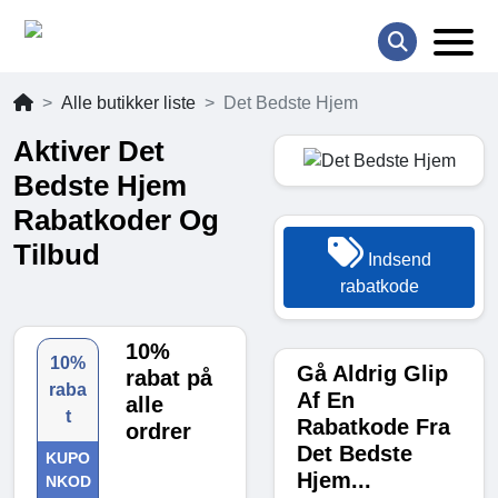
Alle butikker liste
Det Bedste Hjem
Aktiver Det
Bedste Hjem
Rabatkoder Og
Tilbud
Indsend
rabatkode
10%
10%
Gå Aldrig Glip
rabat på
raba
Af En
alle
t
Rabatkode Fra
ordrer
Det Bedste
KUPO
Hjem...
NKOD