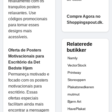
relaxamento com os
tranquilos posters
relaxantes. Use
Compre Agora no
códigos promocionais
Shoppingspout.dk.
para tornar esses
designs mais
acessíveis.
Relaterede
butikker
Oferta de Posters
Motivacionais para
Namly
Escritório da Det
VectorStock
Bedste Hjem
Printway
Permaneça motivado e
Storexppen
focado com os posters
motivacionais para
Plakatsnedkeren
escritório. Essas
mutmut
ofertas especiais
Bjørn Art
facilitam ainda mais
HavePlakat
encontrar a mensagem