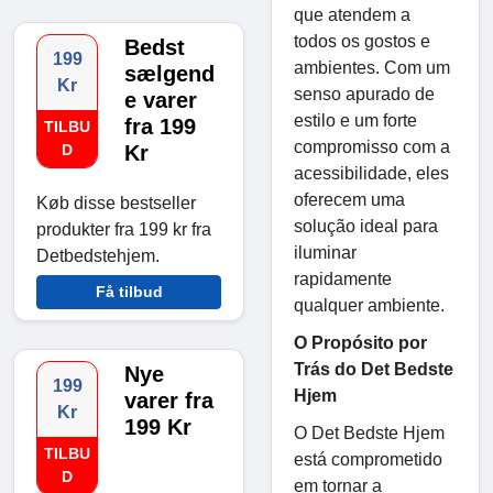
que atendem a
todos os gostos e
Bedst
199
ambientes. Com um
sælgend
Kr
senso apurado de
e varer
estilo e um forte
fra 199
TILBU
compromisso com a
D
Kr
acessibilidade, eles
oferecem uma
Køb disse bestseller
solução ideal para
produkter fra 199 kr fra
iluminar
Detbedstehjem.
rapidamente
Få tilbud
qualquer ambiente.
O Propósito por
Trás do Det Bedste
Nye
199
Hjem
varer fra
Kr
199 Kr
O Det Bedste Hjem
TILBU
está comprometido
D
em tornar a