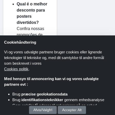
Qual é o melhor
desconto para
posters
divertidos?
Confira nossas
promoções de
posters divertidos
Cookiehåndtering
para dar um toque
Vi og vores udvalgte partnere bruger cookies eller lignende
de diversão e
teknologier til tekniske og, med dit samtykke til andre formål
personalidade ao
som beskrevet i vores
seu espaço por um
Cookies politik
.
ótimo preço.
Med hensyn til annoncering kan vi og vores udvalgte
partnere evt :
Aproveite as ofertas de
Brug
præcise geolokationsdata
um dia nos posters da
Brug
identifikationsteknikker
gennem enhedsanalyse
Det Bedste Hjem hoje.
Gem og/eller få adgang til oplysninger på en enhed
Desde decoração
Afvis/ValgfrI
Accepter Alt
elegante para sua sala