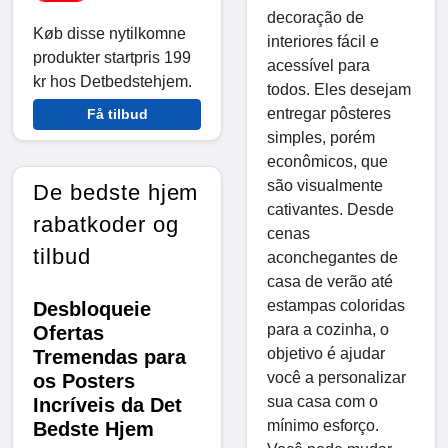
decoração de
Køb disse nytilkomne
interiores fácil e
produkter startpris 199
acessível para
kr hos Detbedstehjem.
todos. Eles desejam
entregar pôsteres
Få tilbud
simples, porém
econômicos, que
são visualmente
De bedste hjem
cativantes. Desde
rabatkoder og
cenas
tilbud
aconchegantes de
casa de verão até
estampas coloridas
Desbloqueie
para a cozinha, o
Ofertas
objetivo é ajudar
Tremendas para
você a personalizar
os Posters
sua casa com o
Incríveis da Det
mínimo esforço.
Bedste Hjem