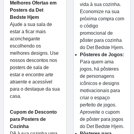
Melhores Ofertas em
vida à sua cozinha.
Posters da Det
Economize na sua
Bedste Hjem
próxima compra com
Ajude a sua sala de
o código
estar a ficar mais
promocional de
aconchegante
pôster para cozinha
escolhendo os
do Det Bedste Hjem.
melhores designs. Use
Pôsteres de Jogos:
nossos descontos nos
Para quem ama
posters de sala de
jogos, há pôsteres
estar e encontre arte
de personagens
atraente e acessível
icônicos e designs
para o destaque da sua
motivacionais para
casa.
criar o espaço
perfeito de jogos.
Aproveite o cupom
Cupom de Desconto
de pôster para jogos
para Posters de
do Det Bedste Hjem.
Cozinha
Pôsteres para
Dê à sua cozinha uma